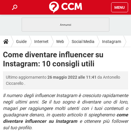
MENU
HOME
COVID-19
GAMING
GUIDE
Guide
Internet
Web
Social Media
Instagram
INTRATTENIMENTO
ANDROID
COVID-19
GAMING
DOWNLOAD
Come diventare influencer su
iOS
WINDOWS 10
INTRATTENIMENTO
ANDROID
Instagram: 10 consigli utili
INSTAGRAM
COVID-19
WHATSAPP
GAMING
FORUM
iOS
WINDOWS 10
TIKTOK
INTRATTENIMENTO
FACEBOOK
ANDROID
Ultimo aggiornamento
26 maggio 2022 alle 11:41
da
Antonello
INSTAGRAM
COVID-19
WHATSAPP
GAMING
GLOSSARIO
HARDWARE
iOS
Ciccarello
.
WINDOWS 10
TIKTOK
INTRATTENIMENTO
FACEBOOK
ANDROID
INSTAGRAM
COVID-19
WHATSAPP
GAMING
Il numero degli influencer Instagram è cresciuto rapidamente
HARDWARE
iOS
WINDOWS 10
negli ultimi anni. Se il tuo sogno è diventare uno di loro,
TIKTOK
INTRATTENIMENTO
FACEBOOK
ANDROID
magari per raggiungere molti utenti con i tuoi contenuti o
INSTAGRAM
WHATSAPP
HARDWARE
iOS
WINDOWS 10
guadagnare denaro, in questo articolo ti spiegheremo
come
TIKTOK
FACEBOOK
diventare influencer su Instagram
e ottenere più follower
INSTAGRAM
WHATSAPP
sul tuo profilo
.
HARDWARE