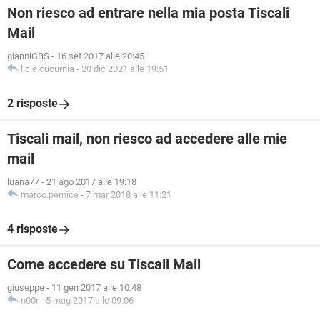
Non riesco ad entrare nella mia posta Tiscali
Mail
gianniGBS
-
16 set 2017 alle 20:45
licia.cucurnia
-
20 dic 2021 alle 19:51
2 risposte
Tiscali mail, non riesco ad accedere alle mie
mail
luana77
-
21 ago 2017 alle 19:18
marco.pernice
-
7 mar 2018 alle 11:21
4 risposte
Come accedere su Tiscali Mail
giuseppe
-
11 gen 2017 alle 10:48
n00r
-
5 mag 2017 alle 09:06