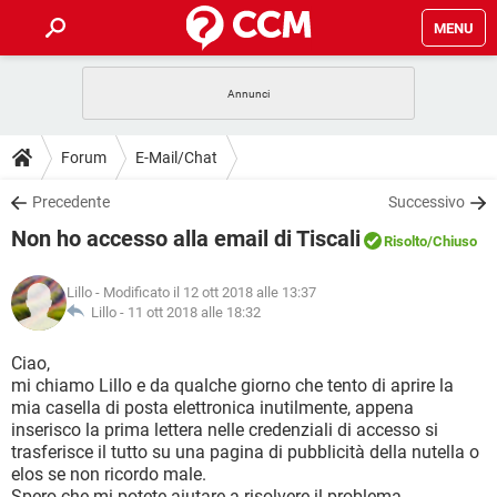
MENU
HOME
COVID-19
GAMING
GUIDE
Forum
E-Mail/Chat
INTRATTENIMENTO
ANDROID
COVID-19
GAMING
DOWNLOAD
Precedente
Successivo
iOS
WINDOWS 10
INTRATTENIMENTO
ANDROID
Non ho accesso alla email di Tiscali
INSTAGRAM
COVID-19
WHATSAPP
GAMING
Risolto
/Chiuso
FORUM
iOS
WINDOWS 10
TIKTOK
INTRATTENIMENTO
FACEBOOK
ANDROID
Lillo
- Modificato il 12 ott 2018 alle 13:37
INSTAGRAM
COVID-19
WHATSAPP
GAMING
GLOSSARIO
Lillo -
11 ott 2018 alle 18:32
HARDWARE
iOS
WINDOWS 10
TIKTOK
INTRATTENIMENTO
FACEBOOK
ANDROID
INSTAGRAM
COVID-19
WHATSAPP
GAMING
Ciao,
HARDWARE
iOS
WINDOWS 10
mi chiamo Lillo e da qualche giorno che tento di aprire la
TIKTOK
INTRATTENIMENTO
FACEBOOK
ANDROID
mia casella di posta elettronica inutilmente, appena
INSTAGRAM
WHATSAPP
inserisco la prima lettera nelle credenziali di accesso si
HARDWARE
iOS
WINDOWS 10
TIKTOK
FACEBOOK
trasferisce il tutto su una pagina di pubblicità della nutella o
INSTAGRAM
WHATSAPP
elos se non ricordo male.
HARDWARE
Spero che mi potete aiutare a risolvere il problema.