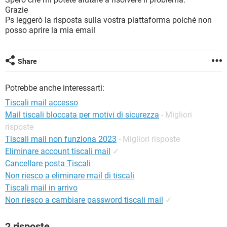
TIKTOK
FACEBOOK
Grazie
Ps leggerò la risposta sulla vostra piattaforma poiché non
HARDWARE
posso aprire la mia email
Share
Potrebbe anche interessarti:
Tiscali mail accesso
Mail tiscali bloccata per motivi di sicurezza
- Migliori
risposte
Tiscali mail non funziona 2023
- Migliori risposte
Eliminare account tiscali mail
✓
Cancellare posta Tiscali
Non riesco a eliminare mail di tiscali
Tiscali mail in arrivo
Non riesco a cambiare password tiscali mail
✓
2 risposte