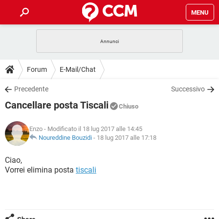
MENU
HOME
COVID-19
GAMING
GUIDE
Forum
E-Mail/Chat
INTRATTENIMENTO
ANDROID
COVID-19
GAMING
DOWNLOAD
Precedente
Successivo
iOS
WINDOWS 10
INTRATTENIMENTO
ANDROID
Cancellare posta Tiscali
INSTAGRAM
COVID-19
WHATSAPP
GAMING
Chiuso
FORUM
iOS
WINDOWS 10
TIKTOK
INTRATTENIMENTO
FACEBOOK
ANDROID
Enzo
- Modificato il 18 lug 2017 alle 14:45
INSTAGRAM
COVID-19
WHATSAPP
GAMING
GLOSSARIO
Noureddine Bouzidi
-
18 lug 2017 alle 17:18
HARDWARE
iOS
WINDOWS 10
TIKTOK
INTRATTENIMENTO
FACEBOOK
ANDROID
INSTAGRAM
COVID-19
WHATSAPP
GAMING
Ciao,
HARDWARE
iOS
WINDOWS 10
Vorrei elimina posta
tiscali
TIKTOK
INTRATTENIMENTO
FACEBOOK
ANDROID
INSTAGRAM
WHATSAPP
HARDWARE
iOS
WINDOWS 10
TIKTOK
FACEBOOK
INSTAGRAM
WHATSAPP
HARDWARE