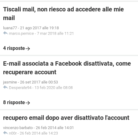
Tiscali mail, non riesco ad accedere alle mie
mail
luana77
-
21 ago 2017 alle 19:18
marco.pernice
-
7 mar 2018 alle 11:21
4 risposte
E-mail associata a Facebook disattivata, come
recuperare account
jasmine
-
26 set 2017 alle 00:53
Desperate94
-
13 feb 2020 alle 08:08
8 risposte
recupero email dopo aver disattivato l'account
vincenzo barbato
-
26 feb 2014 alle 14:01
n00r
-
26 feb 2014 alle 14:23