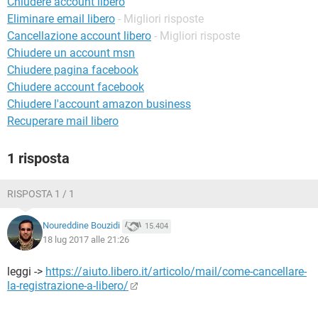
Chiudere account libero
TIKTOK
FACEBOOK
Eliminare email libero
- Migliori risposte
HARDWARE
Cancellazione account libero
- Migliori risposte
Chiudere un account msn
Chiudere pagina facebook
Chiudere account facebook
Chiudere l'account amazon business
Recuperare mail libero
1 risposta
RISPOSTA 1 / 1
Noureddine Bouzidi
15.404
18 lug 2017 alle 21:26
leggi ->
https://aiuto.libero.it/articolo/mail/come-cancellare-
la-registrazione-a-libero/