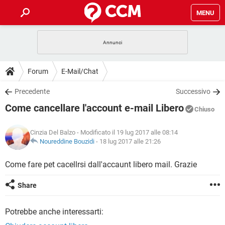
MENU
HOME
COVID-19
GAMING
GUIDE
Forum
E-Mail/Chat
INTRATTENIMENTO
ANDROID
COVID-19
GAMING
DOWNLOAD
Precedente
Successivo
iOS
WINDOWS 10
INTRATTENIMENTO
ANDROID
Come cancellare l'account e-mail Libero
INSTAGRAM
COVID-19
WHATSAPP
GAMING
Chiuso
FORUM
iOS
WINDOWS 10
TIKTOK
INTRATTENIMENTO
FACEBOOK
ANDROID
Cinzia Del Balzo
- Modificato il 19 lug 2017 alle 08:14
INSTAGRAM
COVID-19
WHATSAPP
GAMING
GLOSSARIO
Noureddine Bouzidi
-
18 lug 2017 alle 21:26
HARDWARE
iOS
WINDOWS 10
TIKTOK
INTRATTENIMENTO
FACEBOOK
ANDROID
INSTAGRAM
COVID-19
WHATSAPP
GAMING
Come fare pet cacellrsi dall'accaunt libero mail. Grazie
HARDWARE
iOS
WINDOWS 10
TIKTOK
INTRATTENIMENTO
FACEBOOK
ANDROID
Share
INSTAGRAM
WHATSAPP
HARDWARE
iOS
WINDOWS 10
TIKTOK
FACEBOOK
Potrebbe anche interessarti:
INSTAGRAM
WHATSAPP
HARDWARE