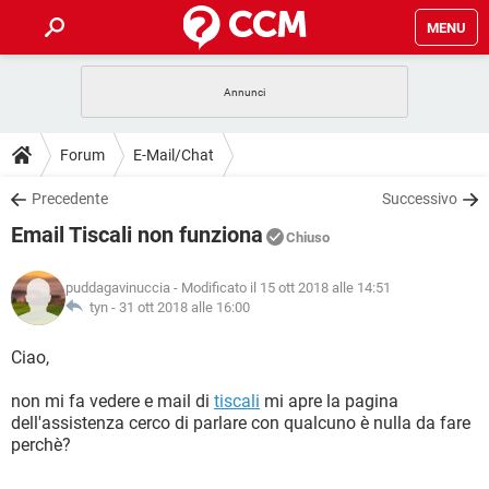
MENU
HOME
COVID-19
GAMING
GUIDE
Forum
E-Mail/Chat
INTRATTENIMENTO
ANDROID
COVID-19
GAMING
DOWNLOAD
Precedente
Successivo
iOS
WINDOWS 10
INTRATTENIMENTO
ANDROID
Email Tiscali non funziona
INSTAGRAM
COVID-19
WHATSAPP
GAMING
Chiuso
FORUM
iOS
WINDOWS 10
TIKTOK
INTRATTENIMENTO
FACEBOOK
ANDROID
puddagavinuccia
- Modificato il 15 ott 2018 alle 14:51
INSTAGRAM
COVID-19
WHATSAPP
GAMING
GLOSSARIO
tyn -
31 ott 2018 alle 16:00
HARDWARE
iOS
WINDOWS 10
TIKTOK
INTRATTENIMENTO
FACEBOOK
ANDROID
INSTAGRAM
COVID-19
WHATSAPP
GAMING
Ciao,
HARDWARE
iOS
WINDOWS 10
TIKTOK
INTRATTENIMENTO
FACEBOOK
ANDROID
non mi fa vedere e mail di
tiscali
mi apre la pagina
INSTAGRAM
WHATSAPP
dell'assistenza cerco di parlare con qualcuno è nulla da fare
HARDWARE
iOS
WINDOWS 10
TIKTOK
FACEBOOK
perchè?
INSTAGRAM
WHATSAPP
HARDWARE