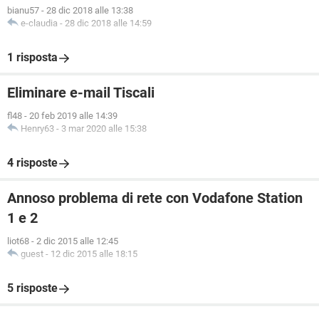
bianu57
-
28 dic 2018 alle 13:38
e-claudia
-
28 dic 2018 alle 14:59
1 risposta
Eliminare e-mail Tiscali
fl48
-
20 feb 2019 alle 14:39
Henry63
-
3 mar 2020 alle 15:38
4 risposte
Annoso problema di rete con Vodafone Station
1 e 2
liot68
-
2 dic 2015 alle 12:45
guest
-
12 dic 2015 alle 18:15
5 risposte