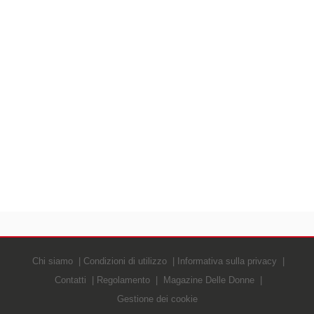
Chi siamo
Condizioni di utilizzo
Informativa sulla privacy
Contatti
Regolamento
Magazine Delle Donne
Gestione dei cookie