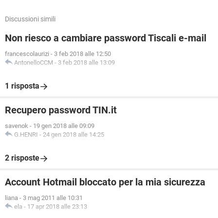
Discussioni simili
Non riesco a cambiare password Tiscali e-mail
francescolaurizi
-
3 feb 2018 alle 12:50
AntonelloCCM
-
3 feb 2018 alle 13:09
1 risposta
Recupero password TIN.it
savenok
-
19 gen 2018 alle 09:09
G.HENRI
-
24 gen 2018 alle 14:25
2 risposte
Account Hotmail bloccato per la mia sicurezza
liana
-
3 mag 2011 alle 10:31
ela
-
17 apr 2018 alle 23:13