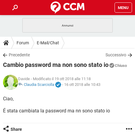
MENU
HOME
COVID-19
GAMING
GUIDE
Forum
E-Mail/Chat
INTRATTENIMENTO
ANDROID
COVID-19
GAMING
DOWNLOAD
Precedente
Successivo
iOS
WINDOWS 10
INTRATTENIMENTO
ANDROID
Cambio password ma non sono stato io
INSTAGRAM
COVID-19
WHATSAPP
GAMING
Chiuso
FORUM
iOS
WINDOWS 10
TIKTOK
INTRATTENIMENTO
FACEBOOK
ANDROID
Davide
- Modificato il 19 ott 2018 alle 11:18
INSTAGRAM
COVID-19
WHATSAPP
GAMING
GLOSSARIO
Claudia Scarciolla
-
16 ott 2018 alle 10:43
HARDWARE
iOS
WINDOWS 10
TIKTOK
INTRATTENIMENTO
FACEBOOK
ANDROID
INSTAGRAM
COVID-19
WHATSAPP
GAMING
Ciao,
HARDWARE
iOS
WINDOWS 10
TIKTOK
INTRATTENIMENTO
FACEBOOK
ANDROID
É stata cambiata la password ma nn sono stato io
INSTAGRAM
WHATSAPP
HARDWARE
iOS
WINDOWS 10
TIKTOK
FACEBOOK
INSTAGRAM
WHATSAPP
Share
HARDWARE