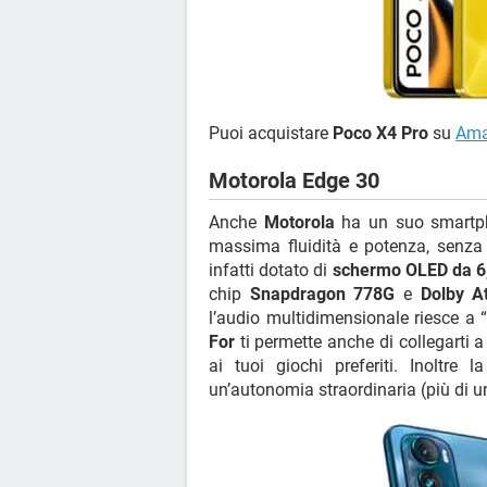
Puoi acquistare
Poco X4 Pro
su
Am
Motorola Edge 30
Anche
Motorola
ha un suo smartpho
massima fluidità e potenza, senza 
infatti dotato di
schermo OLED da 6,5
chip
Snapdragon 778G
e
Dolby A
l’audio multidimensionale riesce a “
For
ti permette anche di collegarti a
ai tuoi giochi preferiti. Inoltre 
un’autonomia straordinaria (più di u