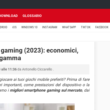
DOWNLOAD
GLOSSARIO
DROID
iOS
WINDOWS 10
INSTAGRAM
WHATSAPP
TIKTOK
FACEBOOK
e gaming (2023): economici,
i gamma
 alle 11:36
da
Antonello Ciccarello
.
iocare ai tuoi giochi mobile preferiti? Prima di fare
ri importanti, come prestazioni del dispositivo o la
iamo i
migliori smartphone gaming sul mercato
, dai