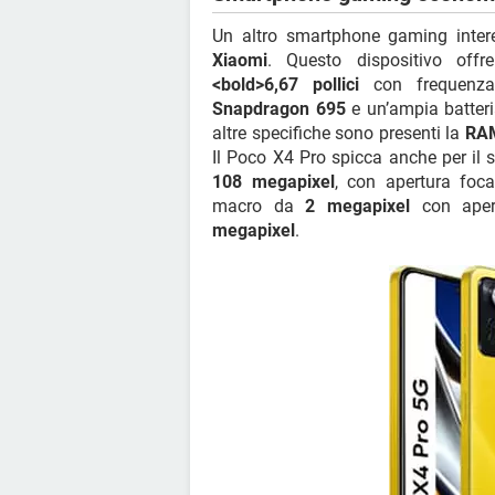
Un altro smartphone gaming intere
Xiaomi
. Questo dispositivo of
<bold>6,67 pollici
con frequenz
Snapdragon 695
e un’ampia batter
altre specifiche sono presenti la
RAM
Il Poco X4 Pro spicca anche per il
108 megapixel
, con apertura foc
macro da
2 megapixel
con aper
megapixel
.