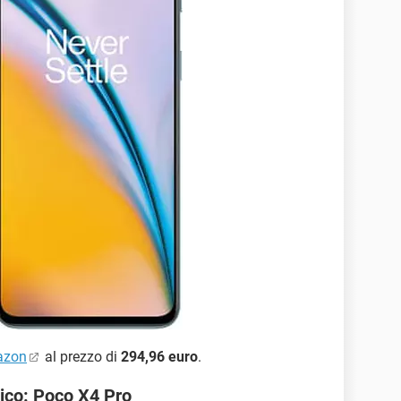
azon
al prezzo di
294,96 euro
.
co: Poco X4 Pro