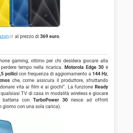
azon
al prezzo di
369 euro
.
ne gaming, ottimo per chi desidera giocare alla
perdere tempo nella ricarica.
Motorola Edge 30
è
 pollici
con frequenza di aggiornamento a
144 Hz
,
tmos
che, come assicura il produttore, sfruttando
donare vita ai film e ai giochi”. La funzione
Ready
 qualsiasi TV di casa in modalità wireless e giocare
la batteria con
TurboPower 30
riesce ad offrirti
n giorno con una sola carica).