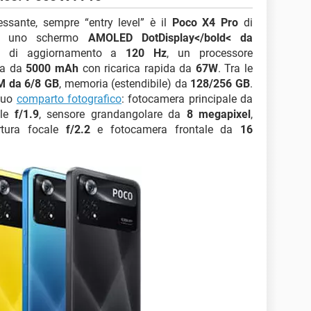
ssante, sempre “entry level” è il
Poco X4 Pro
di
fre uno schermo
AMOLED DotDisplay</bold< da
a di aggiornamento a
120 Hz
, un processore
ia da
5000 mAh
con ricarica rapida da
67W
. Tra le
 da 6/8 GB
, memoria (estendibile) da
128/256 GB
.
 suo
comparto fotografico
: fotocamera principale da
ale
f/1.9
, sensore grandangolare da
8 megapixel
,
tura focale
f/2.2
e fotocamera frontale da
16