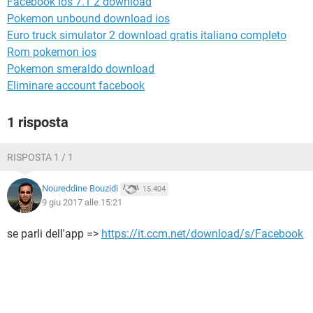
Facebook ios 7.1 2 download
TIKTOK
FACEBOOK
Pokemon unbound download ios
HARDWARE
Euro truck simulator 2 download gratis italiano completo
Rom pokemon ios
Pokemon smeraldo download
Eliminare account facebook
1 risposta
RISPOSTA 1 / 1
Noureddine Bouzidi
15.404
9 giu 2017 alle 15:21
se parli dell'app =>
https://it.ccm.net/download/s/Facebook