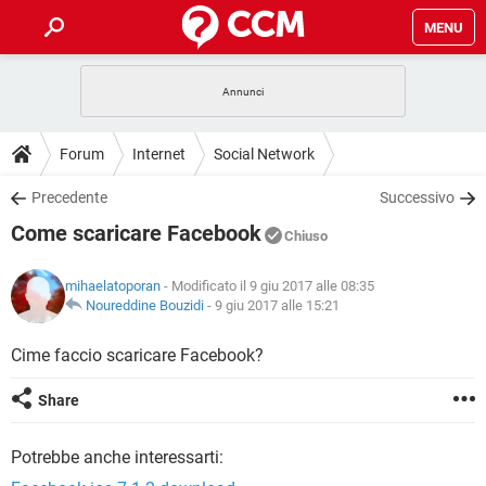
MENU
HOME
COVID-19
GAMING
GUIDE
Forum
Internet
Social Network
INTRATTENIMENTO
ANDROID
COVID-19
GAMING
DOWNLOAD
Precedente
Successivo
iOS
WINDOWS 10
INTRATTENIMENTO
ANDROID
Come scaricare Facebook
INSTAGRAM
COVID-19
WHATSAPP
GAMING
Chiuso
FORUM
iOS
WINDOWS 10
TIKTOK
INTRATTENIMENTO
FACEBOOK
ANDROID
mihaelatoporan
- Modificato il 9 giu 2017 alle 08:35
INSTAGRAM
COVID-19
WHATSAPP
GAMING
GLOSSARIO
Noureddine Bouzidi
-
9 giu 2017 alle 15:21
HARDWARE
iOS
WINDOWS 10
TIKTOK
INTRATTENIMENTO
FACEBOOK
ANDROID
INSTAGRAM
COVID-19
WHATSAPP
GAMING
Cime faccio scaricare Facebook?
HARDWARE
iOS
WINDOWS 10
TIKTOK
INTRATTENIMENTO
FACEBOOK
ANDROID
Share
INSTAGRAM
WHATSAPP
HARDWARE
iOS
WINDOWS 10
TIKTOK
FACEBOOK
Potrebbe anche interessarti:
INSTAGRAM
WHATSAPP
HARDWARE