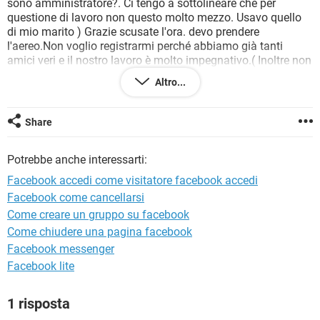
sono amministratore?. Ci tengo a sottolineare che per
TIKTOK
FACEBOOK
questione di lavoro non questo molto mezzo. Usavo quello
HARDWARE
di mio marito ) Grazie scusate l'ora. devo prendere
l'aereo.Non voglio registrarmi perché abbiamo già tanti
amici veri e il nostro lavoro è molto impegnativo.( Inoltre non
sapendo nulla come mia figlia, mi aiuta mia amica e il mio
Altro...
telefono mi è stato derubato ! ) Ho devo registrarmi lo stesso
?.Grazie per la vostra cortese attenzione
Share
Potrebbe anche interessarti:
Facebook accedi come visitatore facebook accedi
Facebook come cancellarsi
Come creare un gruppo su facebook
Come chiudere una pagina facebook
Facebook messenger
Facebook lite
1 risposta