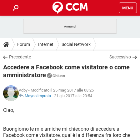
MENU
HOME
COVID-19
GAMING
GUIDE
Forum
Internet
Social Network
INTRATTENIMENTO
ANDROID
COVID-19
GAMING
DOWNLOAD
Precedente
Successivo
iOS
WINDOWS 10
INTRATTENIMENTO
ANDROID
Accedere a Facebook come visitatore o come
INSTAGRAM
COVID-19
WHATSAPP
GAMING
FORUM
iOS
WINDOWS 10
amministratore
Chiuso
TIKTOK
INTRATTENIMENTO
FACEBOOK
ANDROID
INSTAGRAM
COVID-19
WHATSAPP
GAMING
GLOSSARIO
HARDWARE
iOS
WINDOWS 10
Adby
- Modificato il 25 mag 2017 alle 08:25
TIKTOK
INTRATTENIMENTO
FACEBOOK
ANDROID
Maycolimprota
-
21 giu 2017 alle 23:54
INSTAGRAM
COVID-19
WHATSAPP
GAMING
HARDWARE
iOS
WINDOWS 10
Ciao,
TIKTOK
INTRATTENIMENTO
FACEBOOK
ANDROID
INSTAGRAM
WHATSAPP
HARDWARE
iOS
WINDOWS 10
TIKTOK
FACEBOOK
Buongiorno le mie amiche mi chiedono di accedere a
INSTAGRAM
WHATSAPP
Facebook come visitatore, qual'è la differenza fra loro che
HARDWARE