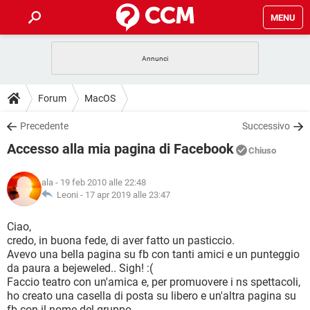
MENU
HOME
COVID-19
GAMING
GUIDE
Forum
MacOS
INTRATTENIMENTO
ANDROID
COVID-19
GAMING
DOWNLOAD
Precedente
Successivo
iOS
WINDOWS 10
INTRATTENIMENTO
ANDROID
Accesso alla mia pagina di Facebook
INSTAGRAM
COVID-19
WHATSAPP
GAMING
Chiuso
FORUM
iOS
WINDOWS 10
TIKTOK
INTRATTENIMENTO
FACEBOOK
ANDROID
ala
- 19 feb 2010 alle 22:48
INSTAGRAM
COVID-19
WHATSAPP
GAMING
GLOSSARIO
Leoni -
17 apr 2019 alle 23:47
HARDWARE
iOS
WINDOWS 10
TIKTOK
INTRATTENIMENTO
FACEBOOK
ANDROID
INSTAGRAM
COVID-19
WHATSAPP
GAMING
Ciao,
HARDWARE
iOS
WINDOWS 10
credo, in buona fede, di aver fatto un pasticcio.
TIKTOK
INTRATTENIMENTO
FACEBOOK
ANDROID
Avevo una bella pagina su fb con tanti amici e un punteggio
INSTAGRAM
WHATSAPP
da paura a bejeweled.. Sigh! :(
HARDWARE
iOS
WINDOWS 10
TIKTOK
FACEBOOK
Faccio teatro con un'amica e, per promuovere i ns spettacoli,
INSTAGRAM
WHATSAPP
ho creato una casella di posta su libero e un'altra pagina su
HARDWARE
fb con il nome del gruppo.