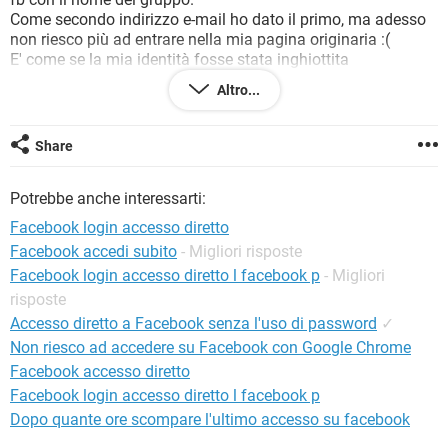
TIKTOK
FACEBOOK
Come secondo indirizzo e-mail ho dato il primo, ma adesso
non riesco più ad entrare nella mia pagina originaria :(
HARDWARE
E' come se la mia identità fosse stata inghiottita
dall'ultima...
Altro...
C'è speranza o mi devo rassegnare??
Saluti
il fantasma di
Share
Ala
Potrebbe anche interessarti:
Facebook login accesso diretto
Facebook accedi subito
- Migliori risposte
Facebook login accesso diretto l facebook p
- Migliori
risposte
Accesso diretto a Facebook senza l'uso di password
✓
Non riesco ad accedere su Facebook con Google Chrome
Facebook accesso diretto
Facebook login accesso diretto l facebook p
Dopo quante ore scompare l'ultimo accesso su facebook