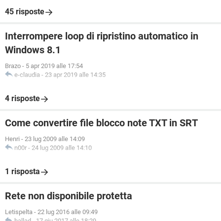
45 risposte
Interrompere loop di ripristino automatico in
Windows 8.1
Brazo
-
5 apr 2019 alle 17:54
e-claudia
-
23 apr 2019 alle 14:35
4 risposte
Come convertire file blocco note TXT in SRT
Henri
-
23 lug 2009 alle 14:09
n00r
-
24 lug 2009 alle 14:10
1 risposta
Rete non disponibile protetta
Letispelta
-
22 lug 2016 alle 09:49
ballad
-
17 giu 2017 alle 18:29