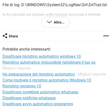
TIKTOK
FACEBOOK
File di log: D:\WINDOWS\System32\Logfiles\Srt\SrtTrail.txt
HARDWARE
Io ho provato ad andare sulle opzioni avanzate e tentare
anche il ripristino da zero, ma dopo un po si arresta e dice
Altro...
che non è possibile proseguire con il ripristino per un errore.
C'è un altro modo per farlo?
Share
Vi ringrazio in anticipo
Potrebbe anche interessarti:
Disattivare ripristino automatico windows 10
Ripristino automatico impossibile ripristinare il tuo pc
-
Migliori risposte
Hp preparazione del ripristino automatico
- Migliori risposte
Come risolvere il ripristino automatico Windows 10
Ripristino windows 10
Disattivare correttore automatico whatsapp
Disattivare notifiche whatsapp
Disattivare avvio automatico programmi