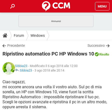
MENU
HOME
COVID-19
GAMING
GUIDE
Forum
Windows
INTRATTENIMENTO
ANDROID
COVID-19
GAMING
DOWNLOAD
Precedente
Successivo
iOS
WINDOWS 10
INTRATTENIMENTO
ANDROID
Ripristino automatico PC HP Windows 10
INSTAGRAM
COVID-19
WHATSAPP
GAMING
Risolto
FORUM
iOS
WINDOWS 10
TIKTOK
INTRATTENIMENTO
FACEBOOK
ANDROID
Sibbia23
- Modificato il 6 ago 2018 alle 12:00
INSTAGRAM
COVID-19
WHATSAPP
GAMING
GLOSSARIO
Sibbia23
-
3 ago 2018 alle 20:14
HARDWARE
iOS
WINDOWS 10
TIKTOK
INTRATTENIMENTO
FACEBOOK
ANDROID
INSTAGRAM
COVID-19
WHATSAPP
GAMING
Ciao ragazzi,
HARDWARE
iOS
WINDOWS 10
mi occorre ancora una volta il vostro aiuto. Sul pc di mia
TIKTOK
INTRATTENIMENTO
FACEBOOK
ANDROID
sorella, un HP con Windows 10, viene fuori la scritta
INSTAGRAM
WHATSAPP
Ripristino Automatico : impossibile ripristinare il tuo pc.
HARDWARE
iOS
WINDOWS 10
TIKTOK
FACEBOOK
Scegli le opzioni avanzate e ripristina il pc in un altro modo,
INSTAGRAM
WHATSAPP
oppure arresta il sistema.
HARDWARE