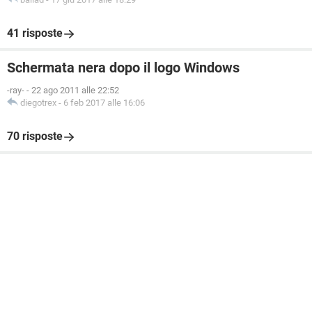
41 risposte
Schermata nera dopo il logo Windows
-ray-
-
22 ago 2011 alle 22:52
diegotrex
-
6 feb 2017 alle 16:06
70 risposte