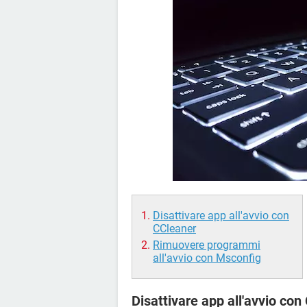
Disattivare app all'avvio con
CCleaner
Rimuovere programmi
all'avvio con Msconfig
Disattivare app all'avvio con