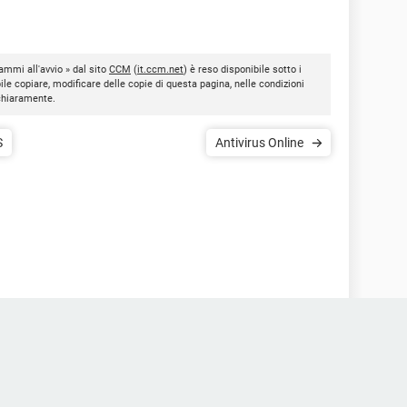
ammi all'avvio » dal sito
CCM
(
it.ccm.net
) è reso disponibile sotto i
bile copiare, modificare delle copie di questa pagina, nelle condizioni
 chiaramente.
S
Antivirus Online