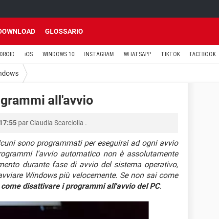
DOWNLOAD
GLOSSARIO
DROID
iOS
WINDOWS 10
INSTAGRAM
WHATSAPP
TIKTOK
FACEBOOK
ndows
ogrammi all'avvio
 17:55
par
Claudia Scarciolla
.
lcuni sono programmati per eseguirsi ad ogni avvio
programmi l'avvio automatico non è assolutamente
amento durante fase di avvio del sistema operativo,
er avviare Windows più velocemente. Se non sai come
o
come disattivare i programmi all'avvio del PC
.