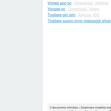
Vinted app pc
-
Download - Internet
Yoosee pc
-
Download - Video
Togliere pin sim
-
Astuzie -iOS
Togliere suono invio messaggi wha
Il documento intitolato « Disattivare modalità st