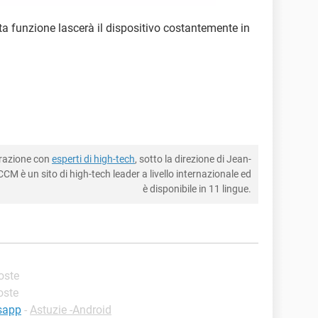
sta funzione lascerà il dispositivo costantemente in
borazione con
esperti di high-tech
, sotto la direzione di Jean-
CM è un sito di high-tech leader a livello internazionale ed
è disponibile in 11 lingue.
poste
poste
tsapp
-
Astuzie -Android