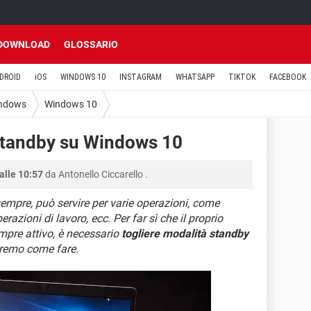
DOWNLOAD
GLOSSARIO
DROID
iOS
WINDOWS 10
INSTAGRAM
WHATSAPP
TIKTOK
FACEBOOK
ndows
Windows 10
 standby su Windows 10
alle 10:57
da
Antonello Ciccarello
.
sempre, può servire per varie operazioni, come
erazioni di lavoro, ecc. Per far sì che il proprio
mpre attivo, è necessario
togliere modalità standby
dremo come fare.