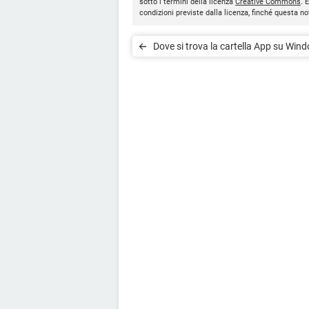
sotto i termini della licenza
Creative Commons
. 
condizioni previste dalla licenza, finché questa 
Dove si trova la cartella App su Win
10?