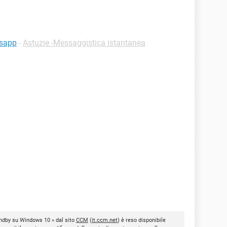
tsapp
-
Astuzie -Messaggistica istantanea
andby su Windows 10 » dal sito
CCM
(
it.ccm.net
) è reso disponibile