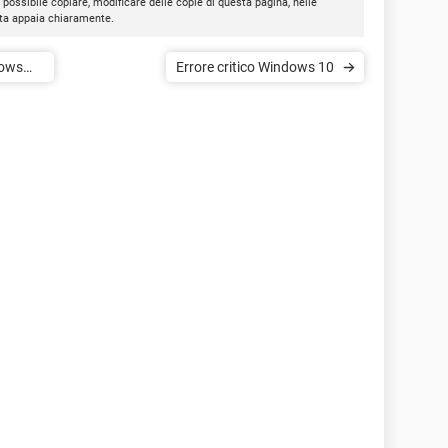
È possibile copiare, modificare delle copie di questa pagina, nelle
nota appaia chiaramente.
dows
Errore critico Windows 10