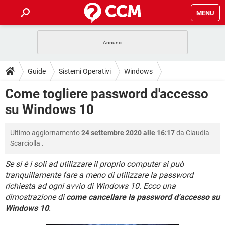
MENU
HOME
COVID-19
GAMING
GUIDE
Guide
Sistemi Operativi
Windows
INTRATTENIMENTO
ANDROID
COVID-19
GAMING
DOWNLOAD
Come togliere password d'accesso
iOS
WINDOWS 10
INTRATTENIMENTO
ANDROID
su Windows 10
INSTAGRAM
COVID-19
WHATSAPP
GAMING
FORUM
iOS
WINDOWS 10
TIKTOK
INTRATTENIMENTO
FACEBOOK
ANDROID
Ultimo aggiornamento
24 settembre 2020 alle 16:17
da
Claudia
INSTAGRAM
COVID-19
WHATSAPP
GAMING
GLOSSARIO
HARDWARE
iOS
Scarciolla
.
WINDOWS 10
TIKTOK
INTRATTENIMENTO
FACEBOOK
ANDROID
INSTAGRAM
COVID-19
WHATSAPP
GAMING
Se si è i soli ad utilizzare il proprio computer si può
HARDWARE
iOS
WINDOWS 10
tranquillamente fare a meno di utilizzare la password
TIKTOK
INTRATTENIMENTO
FACEBOOK
ANDROID
richiesta ad ogni avvio di Windows 10. Ecco una
INSTAGRAM
WHATSAPP
HARDWARE
iOS
WINDOWS 10
dimostrazione di
come cancellare la password d'accesso su
TIKTOK
FACEBOOK
Windows 10
.
INSTAGRAM
WHATSAPP
HARDWARE