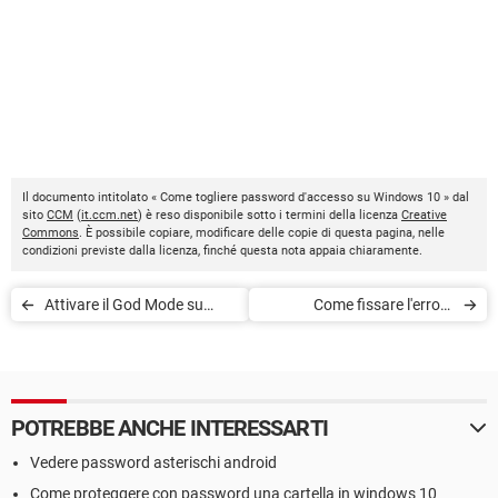
Il documento intitolato « Come togliere password d'accesso su Windows 10 » dal
sito
CCM
(
it.ccm.net
) è reso disponibile sotto i termini della licenza
Creative
Commons
. È possibile copiare, modificare delle copie di questa pagina, nelle
condizioni previste dalla licenza, finché questa nota appaia chiaramente.
Attivare il God Mode su
Come fissare l'errore
Windows
Xinput1_3
POTREBBE ANCHE INTERESSARTI
Vedere password asterischi android
Come proteggere con password una cartella in windows 10