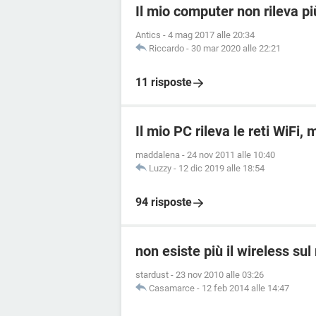
Il mio computer non rileva pi
Antics
-
4 mag 2017 alle 20:34
Riccardo
-
30 mar 2020 alle 22:21
11 risposte
Il mio PC rileva le reti WiFi,
maddalena
-
24 nov 2011 alle 10:40
Luzzy
-
12 dic 2019 alle 18:54
94 risposte
non esiste più il wireless su
stardust
-
23 nov 2010 alle 03:26
Casamarce
-
12 feb 2014 alle 14:47