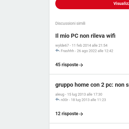
Visualiz
Discussioni simili
Il mio PC non rileva wifi
wylde67
-
11 feb 2014 alle 21:54
Frashhh
-
26 ago 2022 alle 12:42
45 risposte
gruppo home con 2 pc: non s
aleug
-
15 lug 2013 alle 17:30
n00r
-
18 lug 2013 alle 11:23
12 risposte