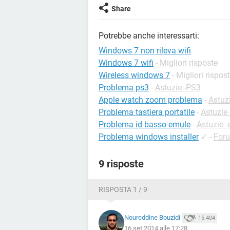
Share
Potrebbe anche interessarti:
Windows 7 non rileva wifi
Windows 7 wifi
- Migliori risposte
Wireless windows 7
- Migliori rispos
Problema ps3
-
Astuzie -PS3
Apple watch zoom problema
-
Astuz
Problema tastiera portatile
-
Astuzie 
Problema id basso emule
-
Astuzie 
Problema windows installer
✓
-
For
9 risposte
RISPOSTA 1 / 9
Noureddine Bouzidi
15.404
16 set 2014 alle 17:28