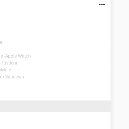
te
ie -Apple Watch
-Tastiera
-eMule
um Windows