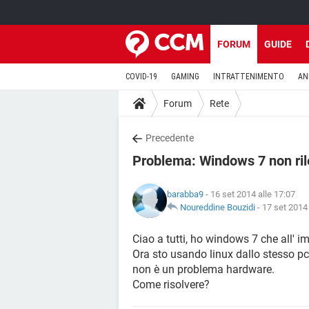
FORUM
GUIDE
COVID-19
GAMING
INTRATTENIMENTO
AN
Forum
Rete
Precedente
Problema: Windows 7 non ril
barabba9
- 16 set 2014 alle 17:07
Noureddine Bouzidi
-
17 set 2014 
Ciao a tutti, ho windows 7 che all' i
Ora sto usando linux dallo stesso pc
non è un problema hardware.
Come risolvere?