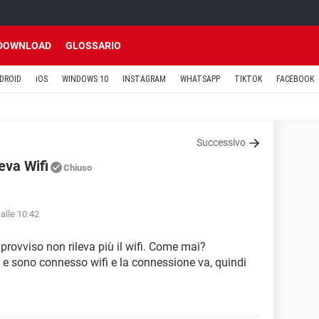
DOWNLOAD
GLOSSARIO
DROID
iOS
WINDOWS 10
INSTAGRAM
WHATSAPP
TIKTOK
FACEBOOK
Successivo
eva Wifi
Chiuso
alle 10:42
mprovviso non rileva più il wifi. Come mai?
 e sono connesso wifi e la connessione va, quindi