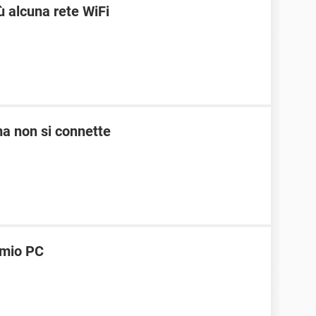
ù alcuna rete WiFi
 ma non si connette
l mio PC