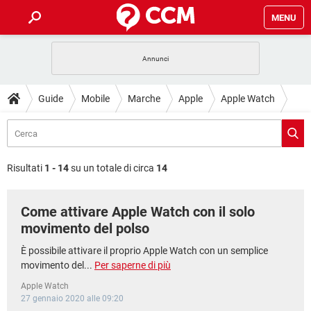
MENU
HOME
COVID-19
GAMING
GUIDE
Guide
Mobile
Marche
Apple
Apple Watch
INTRATTENIMENTO
ANDROID
COVID-19
GAMING
DOWNLOAD
iOS
WINDOWS 10
INTRATTENIMENTO
ANDROID
INSTAGRAM
COVID-19
WHATSAPP
GAMING
FORUM
iOS
WINDOWS 10
Risultati
1 - 14
su un totale di circa
14
TIKTOK
INTRATTENIMENTO
FACEBOOK
ANDROID
INSTAGRAM
COVID-19
WHATSAPP
GAMING
GLOSSARIO
HARDWARE
iOS
WINDOWS 10
Come attivare Apple Watch con il solo
TIKTOK
INTRATTENIMENTO
FACEBOOK
ANDROID
INSTAGRAM
COVID-19
WHATSAPP
GAMING
movimento del polso
HARDWARE
iOS
WINDOWS 10
TIKTOK
INTRATTENIMENTO
FACEBOOK
ANDROID
È possibile attivare il proprio Apple Watch con un semplice
INSTAGRAM
WHATSAPP
movimento del...
Per saperne di più
HARDWARE
iOS
WINDOWS 10
TIKTOK
FACEBOOK
Apple Watch
INSTAGRAM
WHATSAPP
27 gennaio 2020 alle 09:20
HARDWARE