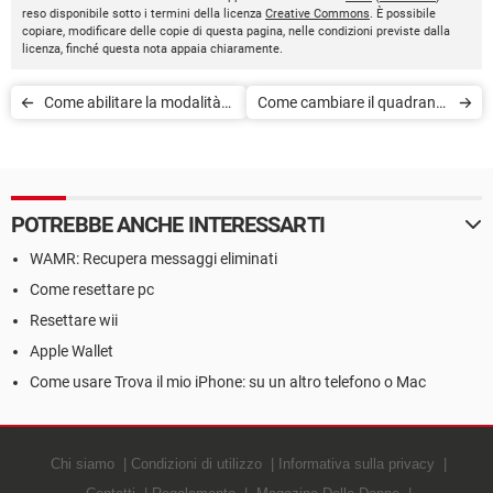
reso disponibile sotto i termini della licenza
Creative Commons
. È possibile
copiare, modificare delle copie di questa pagina, nelle condizioni previste dalla
licenza, finché questa nota appaia chiaramente.
Come abilitare la modalità
Come cambiare il quadrante
di risparmio energetico su
dell'Apple Watch
Apple Watch
POTREBBE ANCHE INTERESSARTI
WAMR: Recupera messaggi eliminati
Come resettare pc
Resettare wii
Apple Wallet
Come usare Trova il mio iPhone: su un altro telefono o Mac
Chi siamo
Condizioni di utilizzo
Informativa sulla privacy