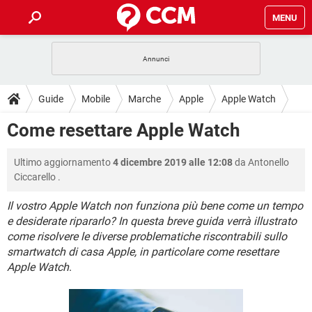
MENU
HOME
COVID-19
GAMING
GUIDE
Guide
Mobile
Marche
Apple
Apple Watch
INTRATTENIMENTO
ANDROID
COVID-19
GAMING
DOWNLOAD
Come resettare Apple Watch
iOS
WINDOWS 10
INTRATTENIMENTO
ANDROID
INSTAGRAM
COVID-19
WHATSAPP
GAMING
FORUM
Ultimo aggiornamento
4 dicembre 2019 alle 12:08
da
Antonello
iOS
WINDOWS 10
TIKTOK
INTRATTENIMENTO
FACEBOOK
ANDROID
Ciccarello
.
INSTAGRAM
COVID-19
WHATSAPP
GAMING
GLOSSARIO
HARDWARE
iOS
WINDOWS 10
Il vostro Apple Watch non funziona più bene come un tempo
TIKTOK
INTRATTENIMENTO
FACEBOOK
ANDROID
e desiderate ripararlo? In questa breve guida verrà illustrato
INSTAGRAM
COVID-19
WHATSAPP
GAMING
HARDWARE
iOS
WINDOWS 10
come risolvere le diverse problematiche riscontrabili sullo
TIKTOK
INTRATTENIMENTO
FACEBOOK
ANDROID
smartwatch di casa Apple, in particolare come resettare
INSTAGRAM
WHATSAPP
Apple Watch
.
HARDWARE
iOS
WINDOWS 10
TIKTOK
FACEBOOK
INSTAGRAM
WHATSAPP
HARDWARE