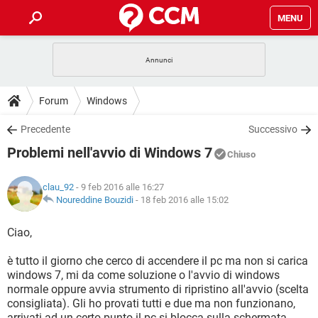
MENU
HOME
COVID-19
GAMING
GUIDE
Forum
Windows
INTRATTENIMENTO
ANDROID
COVID-19
GAMING
DOWNLOAD
Precedente
Successivo
iOS
WINDOWS 10
INTRATTENIMENTO
ANDROID
Problemi nell'avvio di Windows 7
INSTAGRAM
COVID-19
WHATSAPP
GAMING
Chiuso
FORUM
iOS
WINDOWS 10
TIKTOK
INTRATTENIMENTO
FACEBOOK
ANDROID
clau_92
- 9 feb 2016 alle 16:27
INSTAGRAM
COVID-19
WHATSAPP
GAMING
GLOSSARIO
Noureddine Bouzidi
-
18 feb 2016 alle 15:02
HARDWARE
iOS
WINDOWS 10
TIKTOK
INTRATTENIMENTO
FACEBOOK
ANDROID
INSTAGRAM
COVID-19
WHATSAPP
GAMING
Ciao,
HARDWARE
iOS
WINDOWS 10
TIKTOK
INTRATTENIMENTO
FACEBOOK
ANDROID
è tutto il giorno che cerco di accendere il pc ma non si carica
INSTAGRAM
WHATSAPP
windows 7, mi da come soluzione o l'avvio di windows
HARDWARE
iOS
WINDOWS 10
TIKTOK
FACEBOOK
normale oppure avvia strumento di ripristino all'avvio (scelta
INSTAGRAM
WHATSAPP
consigliata). Gli ho provati tutti e due ma non funzionano,
HARDWARE
arrivati ad un certo punto il pc si blocca sulla schermata