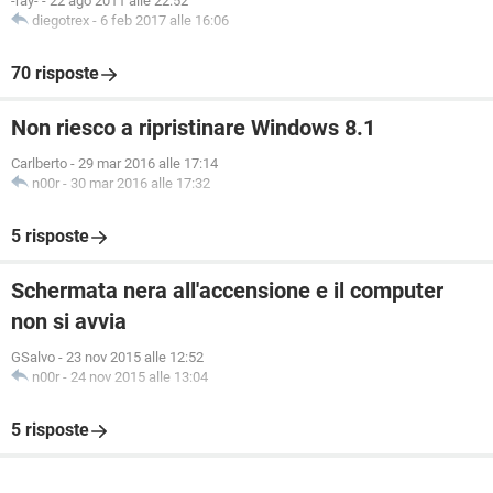
-ray-
-
22 ago 2011 alle 22:52
diegotrex
-
6 feb 2017 alle 16:06
70 risposte
Non riesco a ripristinare Windows 8.1
Carlberto
-
29 mar 2016 alle 17:14
n00r
-
30 mar 2016 alle 17:32
5 risposte
Schermata nera all'accensione e il computer
non si avvia
GSalvo
-
23 nov 2015 alle 12:52
n00r
-
24 nov 2015 alle 13:04
5 risposte