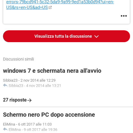
errors-79bcd941-5c32-5da9-9a99-9ed1a53b0d94?ui=en-
US&rs=en-US&ad=US
Visualizza tutta la discussione
Discussioni simili
windows 7 e schermata nera all'avvio
Sibbia23
-
2 nov 2014 alle 12:29
Sibbia23
-
4 nov 2014 alle 13:21
27 risposte
Schermo nero PC dopo accensione
EliMina
-
6 ott 2017 alle 11:03
EliMina
-
9 ott 2017 alle 19:36