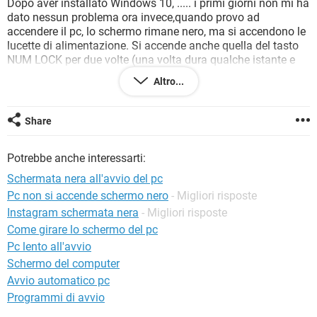
Dopo aver installato Windows 10, ..... i primi giorni non mi ha
TIKTOK
FACEBOOK
dato nessun problema ora invece,quando provo ad
HARDWARE
accendere il pc, lo schermo rimane nero, ma si accendono le
lucette di alimentazione. Si accende anche quella del tasto
NUM LOCK per due volte (una volta dura qualche istante e
poi si spegne, la seconda dura una decina di secondi e poi si
Altro...
spegne) Il tutto mentre si sente girare la ventola con qualche
beep, come se volesse provare a ripartire...Vorrei cercare di
capire come posso risolvere? Grazie mille
Share
Configurazione:
Windows / Chrome 42.0.2311.135
Potrebbe anche interessarti:
Schermata nera all'avvio del pc
Pc non si accende schermo nero
- Migliori risposte
Instagram schermata nera
- Migliori risposte
Come girare lo schermo del pc
Pc lento all'avvio
Schermo del computer
Avvio automatico pc
Programmi di avvio