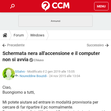
MENU
HOME
COVID-19
GAMING
GUIDE
Forum
Windows
INTRATTENIMENTO
ANDROID
COVID-19
GAMING
DOWNLOAD
Precedente
Successivo
iOS
WINDOWS 10
INTRATTENIMENTO
ANDROID
Schermata nera all'accensione e il computer
INSTAGRAM
COVID-19
WHATSAPP
GAMING
FORUM
iOS
WINDOWS 10
non si avvia
Chiuso
TIKTOK
INTRATTENIMENTO
FACEBOOK
ANDROID
INSTAGRAM
COVID-19
WHATSAPP
GAMING
GLOSSARIO
HARDWARE
iOS
WINDOWS 10
GSalvo
- Modificato il 2 gen 2019 alle 15:05
TIKTOK
INTRATTENIMENTO
FACEBOOK
ANDROID
Noureddine Bouzidi
-
24 nov 2015 alle 13:04
INSTAGRAM
COVID-19
WHATSAPP
GAMING
HARDWARE
iOS
WINDOWS 10
Ciao,
TIKTOK
INTRATTENIMENTO
FACEBOOK
ANDROID
INSTAGRAM
WHATSAPP
Buongiorno a tutti,
HARDWARE
iOS
WINDOWS 10
TIKTOK
FACEBOOK
Mi potete aiutare ad entrare in modalità provvisoria per
INSTAGRAM
WHATSAPP
cercare di far ripartire il pc normalmente.
HARDWARE