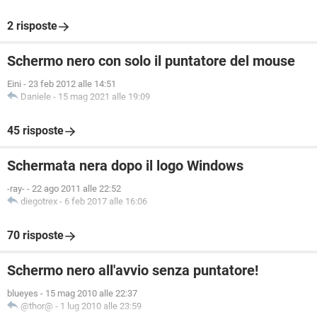
2 risposte
Schermo nero con solo il puntatore del mouse
Eini
-
23 feb 2012 alle 14:51
Daniele
-
15 mag 2021 alle 19:09
45 risposte
Schermata nera dopo il logo Windows
-ray-
-
22 ago 2011 alle 22:52
diegotrex
-
6 feb 2017 alle 16:06
70 risposte
Schermo nero all'avvio senza puntatore!
blueyes
-
15 mag 2010 alle 22:37
@thor@
-
1 lug 2010 alle 23:59