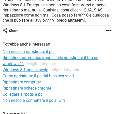
TIKTOK
FACEBOOK
Windows 8.1 Enterprise e non so cosa fare. Vorrei almeno
ripristinarlo ma..nulla. Qualsiasi cosa clicchi. QUALSIASI,
HARDWARE
impazzisce come non mai. Cosa posso fare?? C'è qualcosa
che si può fare all'avvio??? Vi prego aiutatemi.
Share
Potrebbe anche interessarti:
Non riesco a ripristinare il pc
Ripristino automatico impossibile ripristinare il tuo pc
windows 11
- Migliori risposte
Windows 8.1 non si avvia
- Migliori risposte
Come ripristinare il pc dal bios senza cd
Ripristinare computer
Ripristinare schede chrome
Collegare airpods a pc
Non riesco a connettere il pc al wifi
1 risposta