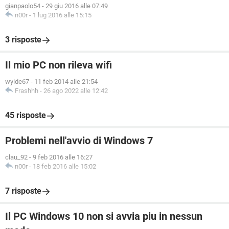
gianpaolo54
-
29 giu 2016 alle 07:49
n00r
-
1 lug 2016 alle 15:15
3 risposte
Il mio PC non rileva wifi
wylde67
-
11 feb 2014 alle 21:54
Frashhh
-
26 ago 2022 alle 12:42
45 risposte
Problemi nell'avvio di Windows 7
clau_92
-
9 feb 2016 alle 16:27
n00r
-
18 feb 2016 alle 15:02
7 risposte
Il PC Windows 10 non si avvia piu in nessun