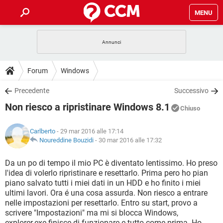
MENU
HOME
COVID-19
GAMING
GUIDE
Forum
Windows
INTRATTENIMENTO
ANDROID
COVID-19
GAMING
DOWNLOAD
Precedente
Successivo
iOS
WINDOWS 10
INTRATTENIMENTO
ANDROID
Non riesco a ripristinare Windows 8.1
INSTAGRAM
COVID-19
WHATSAPP
GAMING
Chiuso
FORUM
iOS
WINDOWS 10
TIKTOK
INTRATTENIMENTO
FACEBOOK
ANDROID
Carlberto
- 29 mar 2016 alle 17:14
INSTAGRAM
COVID-19
WHATSAPP
GAMING
GLOSSARIO
Noureddine Bouzidi
-
30 mar 2016 alle 17:32
HARDWARE
iOS
WINDOWS 10
TIKTOK
INTRATTENIMENTO
FACEBOOK
ANDROID
INSTAGRAM
COVID-19
WHATSAPP
GAMING
Da un po di tempo il mio PC è diventato lentissimo. Ho preso
HARDWARE
iOS
WINDOWS 10
l'idea di volerlo ripristinare e resettarlo. Prima pero ho pian
TIKTOK
INTRATTENIMENTO
FACEBOOK
ANDROID
piano salvato tutti i miei dati in un HDD e ho finito i miei
INSTAGRAM
WHATSAPP
ultimi lavori. Ora é una cosa assurda. Non riesco a entrare
HARDWARE
iOS
WINDOWS 10
TIKTOK
FACEBOOK
nelle impostazioni per resettarlo. Entro su start, provo a
INSTAGRAM
WHATSAPP
scrivere "Impostazioni" ma mi si blocca Windows,
HARDWARE
explorer.exe finisce di funzionare e tutto come prima. Ho