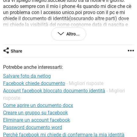
ora vi spiego meglio.succede tutto tra la notte e il giorno.
TIKTOK
FACEBOOK
accedo sempre con il mio i phone 4s quando mi dice che cè
un problema con l accesso unico.poi provo con il pc e mi
HARDWARE
chiede il documento di identità(oscurando altre parti) dove
mi chiede la visibilità del nome cognome data di nascita e
foto.
Altro...
questa operazione la faccio e invio il tutto.ad oggi ben 10
giorni ancora nulla , come devo fare?
devo recuperare il mio account per svariati motivi. cmq
Share
risulto ancora su fb se qualcuno mi cerca.pare tutto normale
sul mio profilo.ah dimenticavo..le prime volte mi diceva che
Potrebbe anche interessarti:
era per attività illecita..ma figuratevi non faccio nulla di che
infatti mi feci una risata.che devo fare sto davvero iniziando
Salvare foto da netlog
a innervosirmi piu che altro perche se fb mi blocca l accesso
Facebook chiede documento
- Migliori risposte
non è neanche giusto che rimanga in rete il mio account con
Account facebook bloccato documento identità
- Migliori
tutte le mie cose visibili.datemi una risposta davvero.
risposte
Come aprire un documento docx
Creare un gruppo su facebook
Eliminare un account facebook
Password documento word
Perchè facebook mi chiede di confermare la mia identità