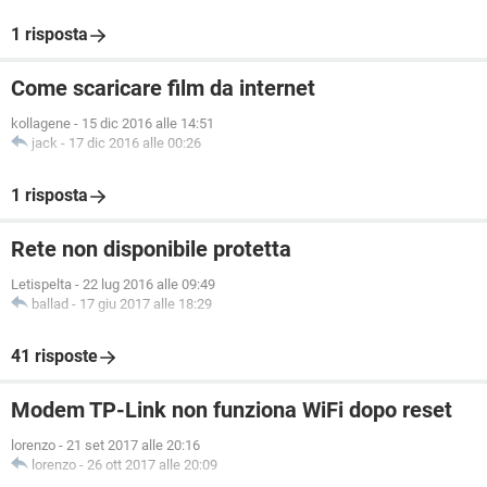
1 risposta
Come scaricare film da internet
kollagene
-
15 dic 2016 alle 14:51
jack
-
17 dic 2016 alle 00:26
1 risposta
Rete non disponibile protetta
Letispelta
-
22 lug 2016 alle 09:49
ballad
-
17 giu 2017 alle 18:29
41 risposte
Modem TP-Link non funziona WiFi dopo reset
lorenzo
-
21 set 2017 alle 20:16
lorenzo
-
26 ott 2017 alle 20:09