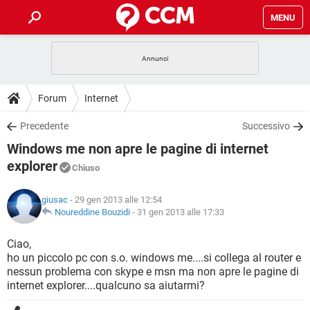
MENU
HOME
COVID-19
GAMING
GUIDE
Forum
Internet
INTRATTENIMENTO
ANDROID
COVID-19
GAMING
DOWNLOAD
Precedente
Successivo
iOS
WINDOWS 10
INTRATTENIMENTO
ANDROID
Windows me non apre le pagine di internet
INSTAGRAM
COVID-19
WHATSAPP
GAMING
FORUM
iOS
WINDOWS 10
explorer
Chiuso
TIKTOK
INTRATTENIMENTO
FACEBOOK
ANDROID
INSTAGRAM
COVID-19
WHATSAPP
GAMING
GLOSSARIO
HARDWARE
iOS
WINDOWS 10
giusac
- 29 gen 2013 alle 12:54
TIKTOK
INTRATTENIMENTO
FACEBOOK
ANDROID
Noureddine Bouzidi
-
31 gen 2013 alle 17:33
INSTAGRAM
COVID-19
WHATSAPP
GAMING
HARDWARE
iOS
WINDOWS 10
Ciao,
TIKTOK
INTRATTENIMENTO
FACEBOOK
ANDROID
INSTAGRAM
WHATSAPP
ho un piccolo pc con s.o. windows me....si collega al router e
HARDWARE
iOS
WINDOWS 10
nessun problema con skype e msn ma non apre le pagine di
TIKTOK
FACEBOOK
internet explorer....qualcuno sa aiutarmi?
INSTAGRAM
WHATSAPP
HARDWARE