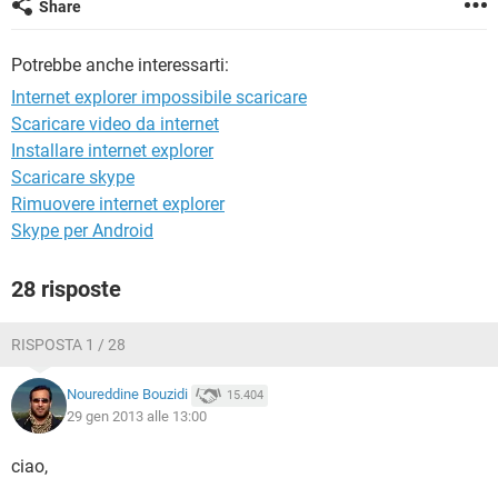
Share
TIKTOK
FACEBOOK
HARDWARE
Potrebbe anche interessarti:
Internet explorer impossibile scaricare
Scaricare video da internet
Installare internet explorer
Scaricare skype
Rimuovere internet explorer
Skype per Android
28 risposte
RISPOSTA 1 / 28
Noureddine Bouzidi
15.404
29 gen 2013 alle 13:00
ciao,