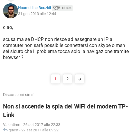
Noureddine Bouzidi
15.404
31 gen 2013 alle 12:44
ciao,
scusa ma se DHCP non riesce ad assegnare un IP al
computer non sarà possibile connettersi con skype o msn
sei sicuro che il problema tocca solo la navigazione tramite
browser ?
1
2
Discussioni simili
Non si accende la spia del WiFi del modem TP-
Link
Valentinm
-
26 set 2017 alle 22:33
guest
-
27 set 2017 alle 09:22