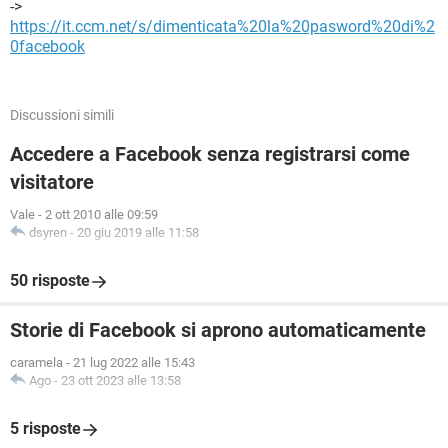
->
https://it.ccm.net/s/dimenticata%20la%20pasword%20di%2
0facebook
Discussioni simili
Accedere a Facebook senza registrarsi come
visitatore
Vale
-
2 ott 2010 alle 09:59
dsyren
-
20 giu 2019 alle 11:58
50 risposte
Storie di Facebook si aprono automaticamente
caramela
-
21 lug 2022 alle 15:43
Ago
-
23 ott 2023 alle 13:58
5 risposte