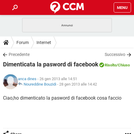
MENU
HOME
COVID-19
GAMING
GUIDE
Forum
Internet
INTRATTENIMENTO
ANDROID
COVID-19
GAMING
DOWNLOAD
Precedente
Successivo
iOS
WINDOWS 10
INTRATTENIMENTO
ANDROID
Dimenticata la pasword di facebook
INSTAGRAM
COVID-19
WHATSAPP
GAMING
Risolto
/Chiuso
FORUM
iOS
WINDOWS 10
TIKTOK
INTRATTENIMENTO
FACEBOOK
ANDROID
anca dines
- 26 gen 2013 alle 14:51
INSTAGRAM
COVID-19
WHATSAPP
GAMING
GLOSSARIO
Noureddine Bouzidi
-
28 gen 2013 alle 14:42
HARDWARE
iOS
WINDOWS 10
TIKTOK
INTRATTENIMENTO
FACEBOOK
ANDROID
INSTAGRAM
COVID-19
WHATSAPP
GAMING
Ciao,ho dimenticato la pasword di facebook cosa faccio
HARDWARE
iOS
WINDOWS 10
TIKTOK
INTRATTENIMENTO
FACEBOOK
ANDROID
INSTAGRAM
WHATSAPP
HARDWARE
iOS
WINDOWS 10
TIKTOK
FACEBOOK
INSTAGRAM
WHATSAPP
HARDWARE