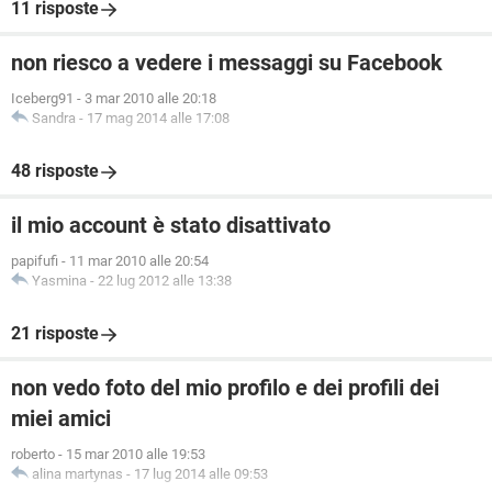
11 risposte
non riesco a vedere i messaggi su Facebook
Iceberg91
-
3 mar 2010 alle 20:18
Sandra
-
17 mag 2014 alle 17:08
48 risposte
il mio account è stato disattivato
papifufi
-
11 mar 2010 alle 20:54
Yasmina
-
22 lug 2012 alle 13:38
21 risposte
non vedo foto del mio profilo e dei profili dei
miei amici
roberto
-
15 mar 2010 alle 19:53
alina martynas
-
17 lug 2014 alle 09:53