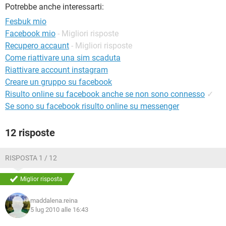
TIKTOK
FACEBOOK
Potrebbe anche interessarti:
Fesbuk mio
HARDWARE
Facebook mio
- Migliori risposte
Recupero accaunt
- Migliori risposte
Come riattivare una sim scaduta
Riattivare account instagram
Creare un gruppo su facebook
Risulto online su facebook anche se non sono connesso
✓
Se sono su facebook risulto online su messenger
12 risposte
RISPOSTA 1 / 12
Miglior risposta
maddalena.reina
5 lug 2010 alle 16:43