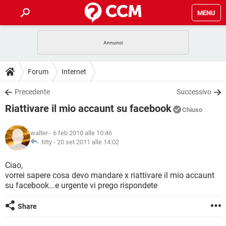
MENU
HOME
COVID-19
GAMING
GUIDE
Forum
Internet
INTRATTENIMENTO
ANDROID
COVID-19
GAMING
DOWNLOAD
Precedente
Successivo
iOS
WINDOWS 10
INTRATTENIMENTO
ANDROID
Riattivare il mio accaunt su facebook
INSTAGRAM
COVID-19
WHATSAPP
GAMING
Chiuso
FORUM
iOS
WINDOWS 10
TIKTOK
INTRATTENIMENTO
FACEBOOK
ANDROID
walter
- 6 feb 2010 alle 10:46
INSTAGRAM
COVID-19
WHATSAPP
GAMING
GLOSSARIO
titty -
20 set 2011 alle 14:02
HARDWARE
iOS
WINDOWS 10
TIKTOK
INTRATTENIMENTO
FACEBOOK
ANDROID
INSTAGRAM
COVID-19
WHATSAPP
GAMING
Ciao,
HARDWARE
iOS
WINDOWS 10
vorrei sapere cosa devo mandare x riattivare il mio accaunt
TIKTOK
INTRATTENIMENTO
FACEBOOK
ANDROID
su facebook...e urgente vi prego rispondete
INSTAGRAM
WHATSAPP
HARDWARE
iOS
WINDOWS 10
TIKTOK
FACEBOOK
Share
INSTAGRAM
WHATSAPP
HARDWARE