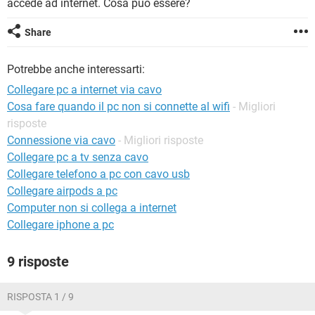
accede ad internet. Cosa può essere?
TIKTOK
FACEBOOK
HARDWARE
Share
Potrebbe anche interessarti:
Collegare pc a internet via cavo
Cosa fare quando il pc non si connette al wifi
- Migliori
risposte
Connessione via cavo
- Migliori risposte
Collegare pc a tv senza cavo
Collegare telefono a pc con cavo usb
Collegare airpods a pc
Computer non si collega a internet
Collegare iphone a pc
9 risposte
RISPOSTA 1 / 9