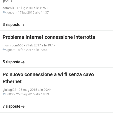
saramik
-
15 lug 2015 alle 12:53
guest
-
17 lug 2015 alle 14:37
8 risposte
Problema Internet connessione interrotta
mushroom666
-
7 feb 2017 alle 19:47
guest
-
8 feb 2017 alle 09:44
5 risposte
Pc nuovo connessione a wi fi senza cavo
Ethernet
giuliagi02
-
25 mag 2015 alle 09:44
n00r
-
25 mag 2015 alle 18:33
7 risposte