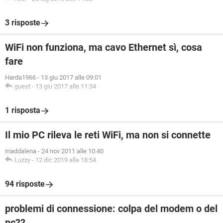
3 risposte
WiFi non funziona, ma cavo Ethernet sì, cosa
fare
Harda1966
-
13 giu 2017 alle 09:01
guest
-
13 giu 2017 alle 11:34
1 risposta
Il mio PC rileva le reti WiFi, ma non si connette
maddalena
-
24 nov 2011 alle 10:40
Luzzy
-
12 dic 2019 alle 18:54
94 risposte
problemi di connessione: colpa del modem o del
pc??