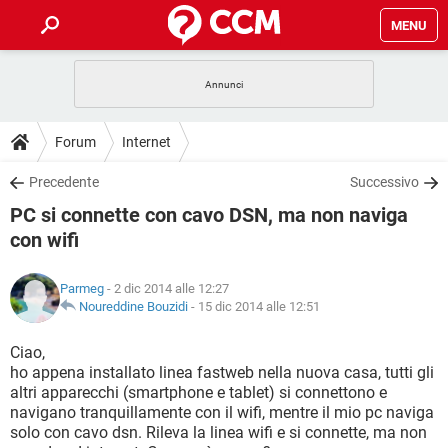
MENU
HOME
COVID-19
GAMING
GUIDE
Forum
Internet
INTRATTENIMENTO
ANDROID
COVID-19
GAMING
DOWNLOAD
Precedente
Successivo
iOS
WINDOWS 10
INTRATTENIMENTO
ANDROID
PC si connette con cavo DSN, ma non naviga
INSTAGRAM
COVID-19
WHATSAPP
GAMING
FORUM
iOS
WINDOWS 10
con wifi
TIKTOK
INTRATTENIMENTO
FACEBOOK
ANDROID
INSTAGRAM
COVID-19
WHATSAPP
GAMING
GLOSSARIO
HARDWARE
iOS
WINDOWS 10
Parmeg
- 2 dic 2014 alle 12:27
TIKTOK
INTRATTENIMENTO
FACEBOOK
ANDROID
Noureddine Bouzidi
-
15 dic 2014 alle 12:51
INSTAGRAM
COVID-19
WHATSAPP
GAMING
HARDWARE
iOS
WINDOWS 10
Ciao,
TIKTOK
INTRATTENIMENTO
FACEBOOK
ANDROID
INSTAGRAM
WHATSAPP
ho appena installato linea fastweb nella nuova casa, tutti gli
HARDWARE
iOS
WINDOWS 10
altri apparecchi (smartphone e tablet) si connettono e
TIKTOK
FACEBOOK
navigano tranquillamente con il wifi, mentre il mio pc naviga
INSTAGRAM
WHATSAPP
solo con cavo dsn. Rileva la linea wifi e si connette, ma non
HARDWARE