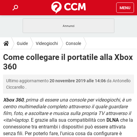
MENU
HOME
COVID-19
GAMING
GUIDE
Guide
Videogiochi
Console
INTRATTENIMENTO
ANDROID
COVID-19
GAMING
DOWNLOAD
Come collegare il portatile alla Xbox
iOS
WINDOWS 10
INTRATTENIMENTO
ANDROID
360
INSTAGRAM
COVID-19
WHATSAPP
GAMING
FORUM
iOS
WINDOWS 10
TIKTOK
INTRATTENIMENTO
FACEBOOK
ANDROID
Ultimo aggiornamento
20 novembre 2019 alle 14:06
da
Antonello
INSTAGRAM
COVID-19
WHATSAPP
GAMING
GLOSSARIO
HARDWARE
iOS
Ciccarello
.
WINDOWS 10
TIKTOK
INTRATTENIMENTO
FACEBOOK
ANDROID
INSTAGRAM
COVID-19
WHATSAPP
GAMING
Xbox 360
, prima di essere una console per videogiochi, è un
HARDWARE
iOS
WINDOWS 10
centro multimediale completo attraverso il quale guardare
TIKTOK
INTRATTENIMENTO
FACEBOOK
ANDROID
film, foto, e ascoltare e musica sulla propria TV attraverso il
INSTAGRAM
WHATSAPP
HARDWARE
iOS
WINDOWS 10
<ital>laptop
. E grazie alla sua compatibilità con
DLNA
che la
TIKTOK
FACEBOOK
connessione tra entrambi i dispositivi può essere attivata
INSTAGRAM
WHATSAPP
senza fili. Per poterlo fare, l’unica cosa da configurare è
HARDWARE