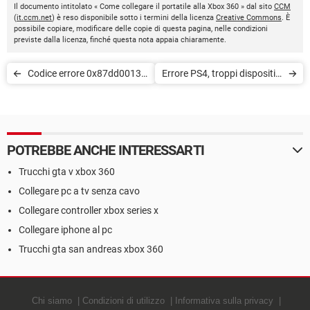
Il documento intitolato « Come collegare il portatile alla Xbox 360 » dal sito
CCM
(
it.ccm.net
) è reso disponibile sotto i termini della licenza
Creative Commons
. È
possibile copiare, modificare delle copie di questa pagina, nelle condizioni
previste dalla licenza, finché questa nota appaia chiaramente.
Codice errore 0x87dd0013
Errore PS4, troppi dispositivi
Xbox
USB connessi
POTREBBE ANCHE INTERESSARTI
Trucchi gta v xbox 360
Collegare pc a tv senza cavo
Collegare controller xbox series x
Collegare iphone al pc
Trucchi gta san andreas xbox 360
Chi siamo
Condizioni di utilizzo
Informativa sulla privacy