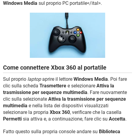
TIKTOK
FACEBOOK
Windows Media
sul proprio PC portatile</ital>.
HARDWARE
Come connettere Xbox 360 al portatile
Sul proprio
laptop
aprire il lettore
Windows Media
. Poi fare
clic sulla scheda
Trasmettere
e selezionare
Attiva la
trasmissione per sequenze multimedia
. Fare nuovamente
clic sulla selezionate
Attiva la trasmissione per sequenze
multimedia
e nella lista dei dispositivi visualizzati
selezionare la propria
Xbox 360
, verificare che la casella
Permetti
sia attiva e, a continuazione, fare clic su
Accetta
.
Fatto questo sulla propria console andare su
Biblioteca