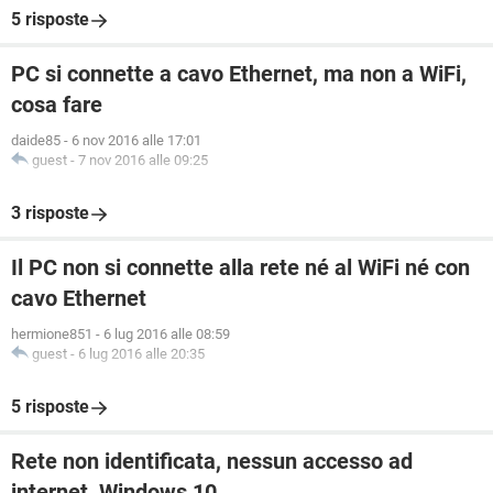
5 risposte
PC si connette a cavo Ethernet, ma non a WiFi,
cosa fare
daide85
-
6 nov 2016 alle 17:01
guest
-
7 nov 2016 alle 09:25
3 risposte
Il PC non si connette alla rete né al WiFi né con
cavo Ethernet
hermione851
-
6 lug 2016 alle 08:59
guest
-
6 lug 2016 alle 20:35
5 risposte
Rete non identificata, nessun accesso ad
internet, Windows 10