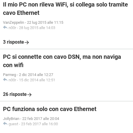
Il mio PC non rileva WiFi, si collega solo tramite
cavo Ethernet
VanZeppelin
-
22 lug 2015 alle 11:15
n00r
-
28 lug 2015 alle 14:03
3 risposte
PC si connette con cavo DSN, ma non naviga
con wifi
Parmeg
-
2 dic 2014 alle 12:27
n00r
-
15 dic 2014 alle 12:51
26 risposte
PC funziona solo con cavo Ethernet
JollyBrian
-
22 feb 2017 alle 20:04
guest
-
23 feb 2017 alle 16:00