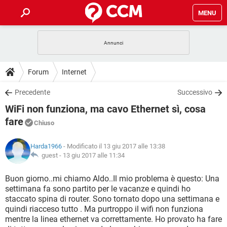
MENU
HOME
COVID-19
GAMING
GUIDE
Forum
Internet
INTRATTENIMENTO
ANDROID
COVID-19
GAMING
DOWNLOAD
Precedente
Successivo
iOS
WINDOWS 10
INTRATTENIMENTO
ANDROID
WiFi non funziona, ma cavo Ethernet sì, cosa
INSTAGRAM
COVID-19
WHATSAPP
GAMING
FORUM
iOS
WINDOWS 10
fare
Chiuso
TIKTOK
INTRATTENIMENTO
FACEBOOK
ANDROID
INSTAGRAM
COVID-19
WHATSAPP
GAMING
GLOSSARIO
HARDWARE
iOS
WINDOWS 10
Harda1966
- Modificato il 13 giu 2017 alle 13:38
TIKTOK
INTRATTENIMENTO
FACEBOOK
ANDROID
guest -
13 giu 2017 alle 11:34
INSTAGRAM
COVID-19
WHATSAPP
GAMING
HARDWARE
iOS
WINDOWS 10
Buon giorno..mi chiamo Aldo..Il mio problema è questo: Una
TIKTOK
INTRATTENIMENTO
FACEBOOK
ANDROID
INSTAGRAM
WHATSAPP
settimana fa sono partito per le vacanze e quindi ho
HARDWARE
iOS
WINDOWS 10
staccato spina di router. Sono tornato dopo una settimana e
TIKTOK
FACEBOOK
quindi riacceso tutto . Ma purtroppo il wifi non funziona
INSTAGRAM
WHATSAPP
mentre la linea ethernet va correttamente. Ho provato ha fare
HARDWARE