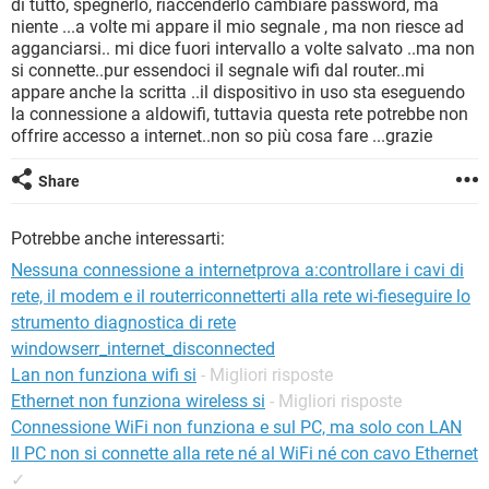
di tutto, spegnerlo, riaccenderlo cambiare password, ma
TIKTOK
FACEBOOK
niente ...a volte mi appare il mio segnale , ma non riesce ad
HARDWARE
agganciarsi.. mi dice fuori intervallo a volte salvato ..ma non
si connette..pur essendoci il segnale wifi dal router..mi
appare anche la scritta ..il dispositivo in uso sta eseguendo
la connessione a aldowifi, tuttavia questa rete potrebbe non
offrire accesso a internet..non so più cosa fare ...grazie
Share
Potrebbe anche interessarti:
Nessuna connessione a internetprova a:controllare i cavi di
rete, il modem e il routerriconnetterti alla rete wi-fieseguire lo
strumento diagnostica di rete
windowserr_internet_disconnected
Lan non funziona wifi si
- Migliori risposte
Ethernet non funziona wireless si
- Migliori risposte
Connessione WiFi non funziona e sul PC, ma solo con LAN
Il PC non si connette alla rete né al WiFi né con cavo Ethernet
✓