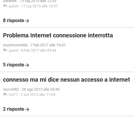
saramik
-
15 lug 2015 alle 12:53
guest
-
17 lug 2015 alle 14:37
8 risposte
Problema Internet connessione interrotta
mushroom666
-
7 feb 2017 alle 19:47
guest
-
8 feb 2017 alle 09:44
5 risposte
connesso ma mi dice nessun accesso a internet
rocco982
-
28 ago 2015 alle 03:49
fra77
-
2 set 2015 alle 11:05
2 risposte