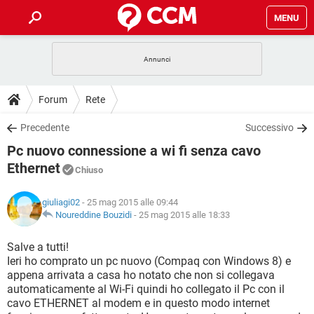
MENU
HOME
COVID-19
GAMING
GUIDE
Forum
Rete
INTRATTENIMENTO
ANDROID
COVID-19
GAMING
DOWNLOAD
Precedente
Successivo
iOS
WINDOWS 10
INTRATTENIMENTO
ANDROID
Pc nuovo connessione a wi fi senza cavo
INSTAGRAM
COVID-19
WHATSAPP
GAMING
FORUM
iOS
WINDOWS 10
Ethernet
Chiuso
TIKTOK
INTRATTENIMENTO
FACEBOOK
ANDROID
INSTAGRAM
COVID-19
WHATSAPP
GAMING
GLOSSARIO
HARDWARE
iOS
WINDOWS 10
giuliagi02
- 25 mag 2015 alle 09:44
TIKTOK
INTRATTENIMENTO
FACEBOOK
ANDROID
Noureddine Bouzidi
-
25 mag 2015 alle 18:33
INSTAGRAM
COVID-19
WHATSAPP
GAMING
HARDWARE
iOS
WINDOWS 10
Salve a tutti!
TIKTOK
INTRATTENIMENTO
FACEBOOK
ANDROID
INSTAGRAM
WHATSAPP
Ieri ho comprato un pc nuovo (Compaq con Windows 8) e
HARDWARE
iOS
WINDOWS 10
appena arrivata a casa ho notato che non si collegava
TIKTOK
FACEBOOK
automaticamente al Wi-Fi quindi ho collegato il Pc con il
INSTAGRAM
WHATSAPP
cavo ETHERNET al modem e in questo modo internet
HARDWARE