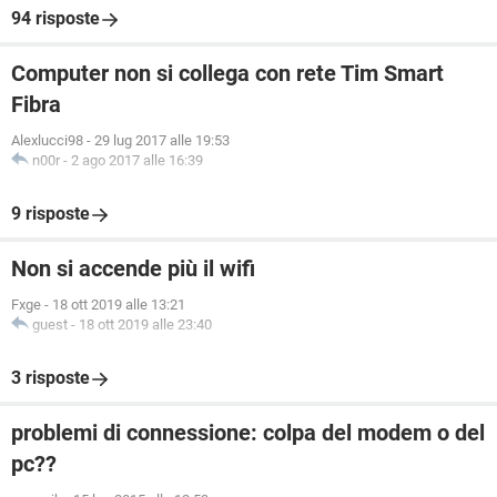
94 risposte
Computer non si collega con rete Tim Smart
Fibra
Alexlucci98
-
29 lug 2017 alle 19:53
n00r
-
2 ago 2017 alle 16:39
9 risposte
Non si accende più il wifi
Fxge
-
18 ott 2019 alle 13:21
guest
-
18 ott 2019 alle 23:40
3 risposte
problemi di connessione: colpa del modem o del
pc??