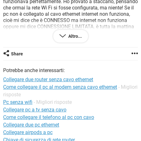
funzionava perfettamente. Ho provato a staccarlo, pensando
TIKTOK
FACEBOOK
che ormai la rete Wi Fi si fosse configurata, ma niente! Se il
HARDWARE
pc non è collegato al cavo ethernet internet non funziona,
cioè mi dice che è CONNESSO ma internet non funziona
oppure mi dice CONNESSIONE LIMITATA. è tutta la mattina
che provo a farlo andare ma niente!
Altro...
vi prego aiutatemi!!!!!
grazie in anticipo, Giulia
Share
Potrebbe anche interessarti:
Collegare due router senza cavo ethernet
Come collegare il pc al modem senza cavo ethernet
- Migliori
risposte
Pc senza wifi
- Migliori risposte
Collegare pc a tv senza cavo
Come collegare il telefono al pc con cavo
Collegare due pc ethernet
Collegare airpods a pc
Chiave di sicurezza di rete router