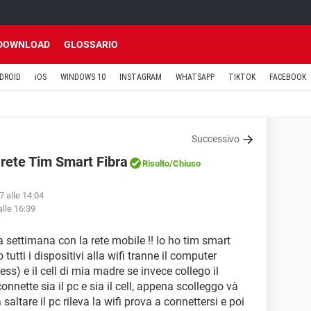
DOWNLOAD
GLOSSARIO
DROID
iOS
WINDOWS 10
INSTAGRAM
WHATSAPP
TIKTOK
FACEBOOK
Successivo
 rete Tim Smart Fibra
Risolto
/Chiuso
7 alle 14:04
lle 16:39
settimana con la rete mobile !! Io ho tim smart
tutti i dispositivi alla wifi tranne il computer
ss) e il cell di mia madre se invece collego il
nette sia il pc e sia il cell, appena scolleggo và
saltare il pc rileva la wifi prova a connettersi e poi