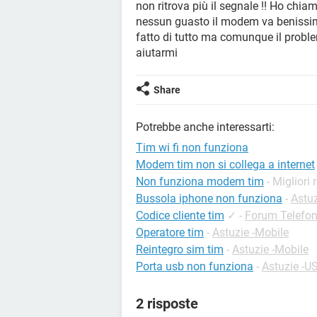
non ritrova più il segnale !! Ho chi
nessun guasto il modem va benissim
fatto di tutto ma comunque il proble
aiutarmi
Share
Potrebbe anche interessarti:
Tim wi fi non funziona
Modem tim non si collega a internet
Non funziona modem tim
- Migliori 
Bussola iphone non funziona
-
Astuz
Codice cliente tim
✓
-
Forum Telefo
Operatore tim
-
Astuzie -Mobile
Reintegro sim tim
-
Astuzie -Mobile
Porta usb non funziona
-
Astuzie -U
2 risposte