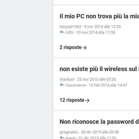
Il mio PC non trova più la mia 
tonyspi1963
-
9 nov 2014 alle 12:03
n00r
-
10 nov 2014 alle 11:58
2 risposte
non esiste più il wireless su
stardust
-
23 nov 2010 alle 03:26
Casamarce
-
12 feb 2014 alle 14:47
12 risposte
Non riconosce la password de
gnagnabis
-
28 dic 2015 alle 20:38
guest
-
31 dic 2015 alle 11:50