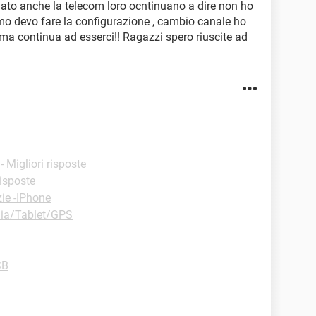
amato anche la telecom loro ocntinuano a dire non ho
o devo fare la configurazione , cambio canale ho
ma continua ad esserci!! Ragazzi spero riuscite ad
- Migliori risposte
risposte
ie -IPhone
nia/Tablet/GPS
SB