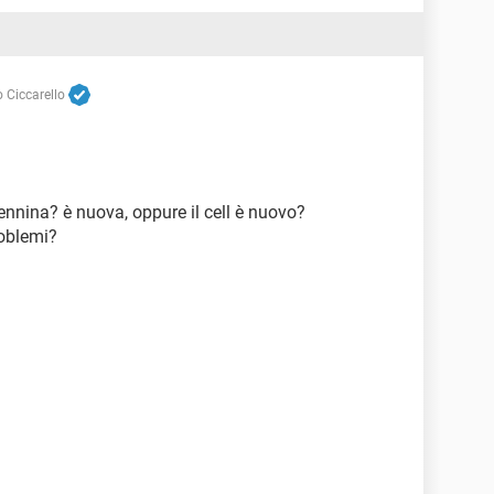
 Ciccarello
nnina? è nuova, oppure il cell è nuovo?
roblemi?