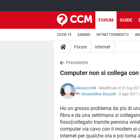
FORUM
GUIDE
COVID-19
GAMING
INTRATTENIMENTO
AN
Forum
Internet
Precedente
Computer non si collega con
Alexlucci98
- Modificato il 31 lug 201
Noureddine Bouzidi
-
2 ago 2017 a
Ho un grosso problema da più di una 
fibra e da una settimana si collegano 
fisso(collegato tramite pennina wirele
computer via cavo con il modem si con
internet per qualche ora e poi torna a 