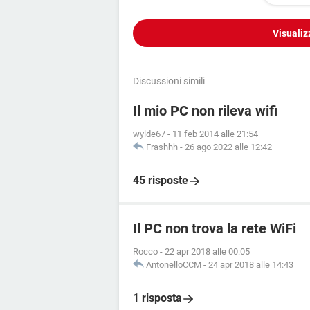
Visualiz
Discussioni simili
Il mio PC non rileva wifi
wylde67
-
11 feb 2014 alle 21:54
Frashhh
-
26 ago 2022 alle 12:42
45 risposte
Il PC non trova la rete WiFi
Rocco
-
22 apr 2018 alle 00:05
AntonelloCCM
-
24 apr 2018 alle 14:43
1 risposta