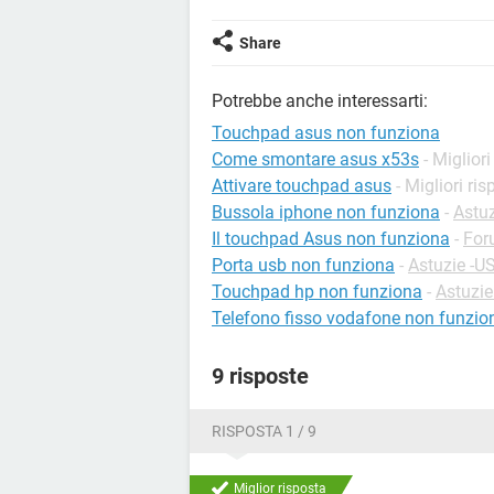
Share
Potrebbe anche interessarti:
Touchpad asus non funziona
Come smontare asus x53s
- Migliori
Attivare touchpad asus
- Migliori ri
Bussola iphone non funziona
-
Astuz
Il touchpad Asus non funziona
-
For
Porta usb non funziona
-
Astuzie -U
Touchpad hp non funziona
-
Astuzie
Telefono fisso vodafone non funzio
9 risposte
RISPOSTA 1 / 9
Miglior risposta