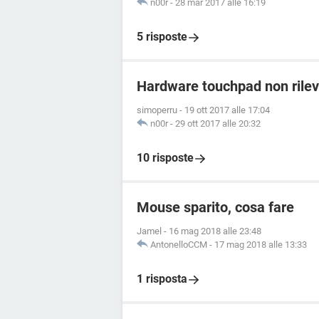
n00r
-
28 mar 2017 alle 16:19
5 risposte
Hardware touchpad non rile
simoperru
-
19 ott 2017 alle 17:04
n00r
-
29 ott 2017 alle 20:32
10 risposte
Mouse sparito, cosa fare
Jamel
-
16 mag 2018 alle 23:48
AntonelloCCM
-
17 mag 2018 alle 13:33
1 risposta