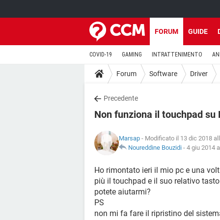
FORUM
GUIDE
COVID-19
GAMING
INTRATTENIMENTO
AN
Forum
Software
Driver
Precedente
Non funziona il touchpad su
Marsap
- Modificato il 13 dic 2018 al
Noureddine Bouzidi
-
4 giu 2014 a
Ho rimontato ieri il mio pc e una vo
più il touchpad e il suo relativo tast
potete aiutarmi?
PS
non mi fa fare il ripristino del sistem