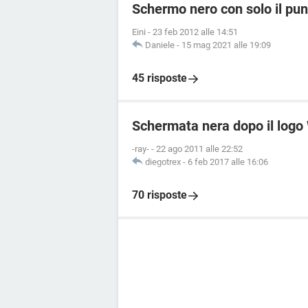
Schermo nero con solo il pu
Eini
-
23 feb 2012 alle 14:51
Daniele
-
15 mag 2021 alle 19:09
45 risposte
Schermata nera dopo il log
-ray-
-
22 ago 2011 alle 22:52
diegotrex
-
6 feb 2017 alle 16:06
70 risposte