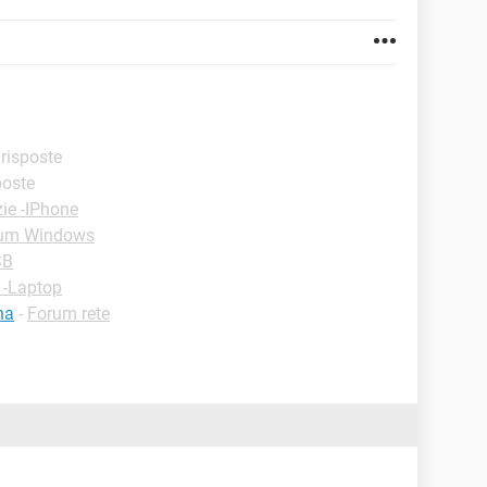
 risposte
sposte
ie -IPhone
um Windows
SB
 -Laptop
na
-
Forum rete