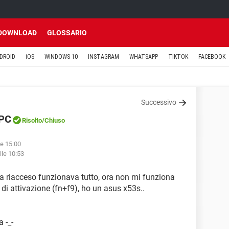
DOWNLOAD
GLOSSARIO
DROID
iOS
WINDOWS 10
INSTAGRAM
WHATSAPP
TIKTOK
FACEBOOK
Successivo
 PC
Risolto
/Chiuso
le 15:00
lle 10:53
lta riacceso funzionava tutto, ora non mi funziona
o di attivazione (fn+f9), ho un asus x53s..
a -_-