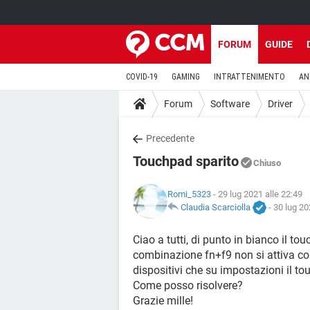
FORUM
GUIDE
COVID-19
GAMING
INTRATTENIMENTO
AN
Forum
Software
Driver
Precedente
Touchpad sparito
Chiuso
Romi_5323
- 29 lug 2021 alle 22:49
Claudia Scarciolla
-
30 lug 20
Ciao a tutti, di punto in bianco il t
combinazione fn+f9 non si attiva co
dispositivi che su impostazioni il to
Come posso risolvere?
Grazie mille!