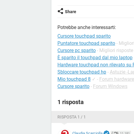
Share
Potrebbe anche interessarti:
Cursore touchpad sparito
Puntatore touchpad sparito
- Miglior
Cursore pc sparito
- Migliori risposte
È sparito il touchpad dal mio laptop
Hardware touchpad non rilevato su 
Sbloccare touchpad hp
-
Astuzie -La
Mio touchpad 8
✓
-
Forum hardware
Cursore sparito
-
Forum Windows
1 risposta
RISPOSTA 1 / 1
Claudia Scarciolla
11.181