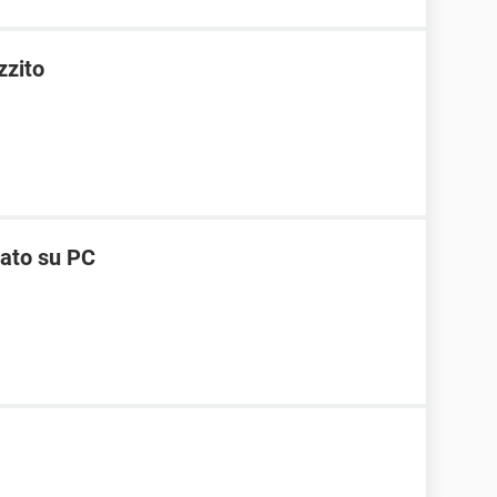
zzito
vato su PC