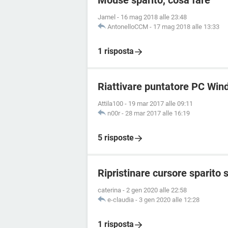
Mouse sparito, cosa fare
Jamel
-
16 mag 2018 alle 23:48
AntonelloCCM
-
17 mag 2018 alle 13:33
1 risposta
Riattivare puntatore PC Win
Attila100
-
19 mar 2017 alle 09:11
n00r
-
28 mar 2017 alle 16:19
5 risposte
Ripristinare cursore sparito 
caterina
-
2 gen 2020 alle 22:58
e-claudia
-
3 gen 2020 alle 12:28
1 risposta