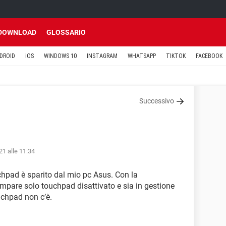
DOWNLOAD
GLOSSARIO
DROID
iOS
WINDOWS 10
INSTAGRAM
WHATSAPP
TIKTOK
FACEBOOK
Successivo
21 alle 11:34
ouchpad è sparito dal mio pc Asus. Con la
mpare solo touchpad disattivato e sia in gestione
uchpad non c’è.