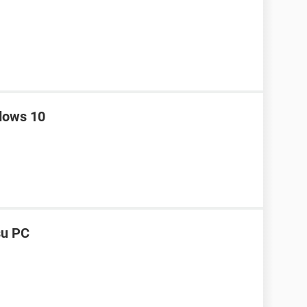
dows 10
su PC