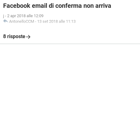
Facebook email di conferma non arriva
j
-
2 apr 2018 alle 12:09
AntonelloCCM
-
13 set 2018 alle 11:13
8 risposte