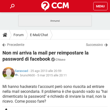
MENU
HOME
COVID-19
GAMING
GUIDE
Forum
E-Mail/Chat
INTRATTENIMENTO
ANDROID
COVID-19
GAMING
DOWNLOAD
Precedente
Successivo
iOS
WINDOWS 10
INTRATTENIMENTO
ANDROID
Non mi arriva la mail per reimpostare la
INSTAGRAM
COVID-19
WHATSAPP
GAMING
FORUM
iOS
WINDOWS 10
password di facebook
Chiuso
TIKTOK
INTRATTENIMENTO
FACEBOOK
ANDROID
INSTAGRAM
COVID-19
WHATSAPP
GAMING
GLOSSARIO
HARDWARE
iOS
WINDOWS 10
Sarasoad
- 25 ago 2013 alle 20:59
TIKTOK
INTRATTENIMENTO
FACEBOOK
ANDROID
bruno9600 -
5 mar 2015 alle 20:11
INSTAGRAM
COVID-19
WHATSAPP
GAMING
HARDWARE
iOS
WINDOWS 10
Mi hanno hackerato l'account però sono riuscita ad entrare
TIKTOK
INTRATTENIMENTO
FACEBOOK
ANDROID
INSTAGRAM
WHATSAPP
nella mail secondaria. Il problema è che quando vado su "hai
HARDWARE
iOS
WINDOWS 10
dimenticato la password" e richiedo di inviare la mail, non la
TIKTOK
FACEBOOK
ricevo. Come posso fare?
INSTAGRAM
WHATSAPP
HARDWARE