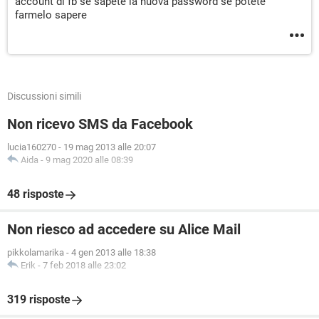
account di fb se sapete la nuova password se potete
farmelo sapere
Discussioni simili
Non ricevo SMS da Facebook
lucia160270
-
19 mag 2013 alle 20:07
Aida
-
9 mag 2020 alle 08:39
48 risposte
Non riesco ad accedere su Alice Mail
pikkolamarika
-
4 gen 2013 alle 18:38
Erik
-
7 feb 2018 alle 23:02
319 risposte