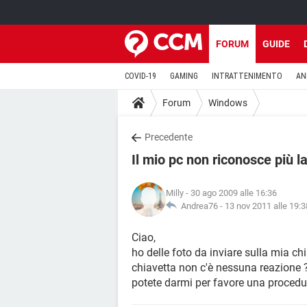
FORUM
GUIDE
COVID-19
GAMING
INTRATTENIMENTO
AN
Forum
Windows
Precedente
Il mio pc non riconosce più l
Milly
- 30 ago 2009 alle 16:36
Andrea76 -
13 nov 2011 alle 19:3
Ciao,
ho delle foto da inviare sulla mia c
chiavetta non c'è nessuna reazione ?
potete darmi per favore una procedu