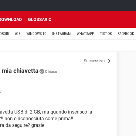
DOWNLOAD
GLOSSARIO
DROID
iOS
WINDOWS 10
INSTAGRAM
WHATSAPP
TIKTOK
FACEBOOK
Successivo
a mia chiavetta
Chiuso
8
hiavetta USB di 2 GB, ma quando inserisco la
!! non è riconosciuta come prima!!
ra da seguire? grazie