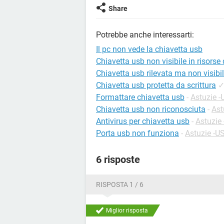
Share
Potrebbe anche interessarti:
Il pc non vede la chiavetta usb
Chiavetta usb non visibile in risorse
Chiavetta usb rilevata ma non visibi
Chiavetta usb protetta da scrittura
Formattare chiavetta usb
-
Astuzie 
Chiavetta usb non riconosciuta
-
Ast
Antivirus per chiavetta usb
-
Astuzie 
Porta usb non funziona
-
Astuzie -U
6 risposte
RISPOSTA 1 / 6
Miglior risposta