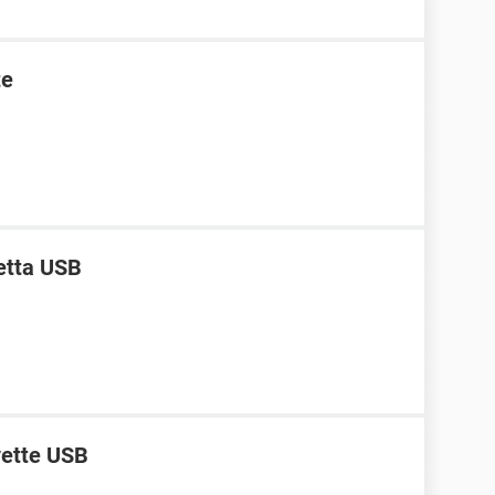
te
etta USB
vette USB