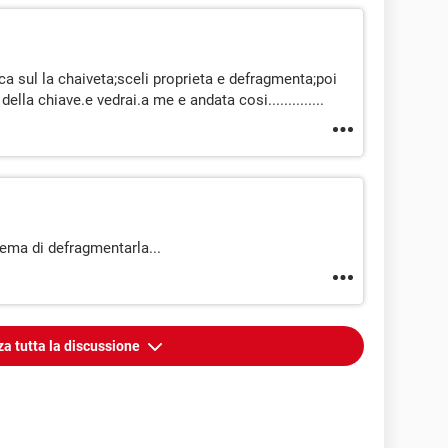
ca sul la chaiveta;sceli proprieta e defragmenta;poi
lla chiave.e vedrai.a me e andata cosi..............
lema di defragmentarla...
za tutta la discussione