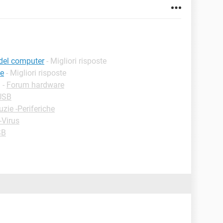
 del computer
- Migliori risposte
le
- Migliori risposte
✓
-
Forum hardware
-USB
uzie -Periferiche
-Virus
SB