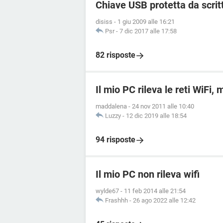
Chiave USB protetta da scrit
disiss
-
1 giu 2009 alle 16:21
Psr
-
7 dic 2017 alle 17:58
82 risposte
Il mio PC rileva le reti WiFi,
maddalena
-
24 nov 2011 alle 10:40
Luzzy
-
12 dic 2019 alle 18:54
94 risposte
Il mio PC non rileva wifi
wylde67
-
11 feb 2014 alle 21:54
Frashhh
-
26 ago 2022 alle 12:42