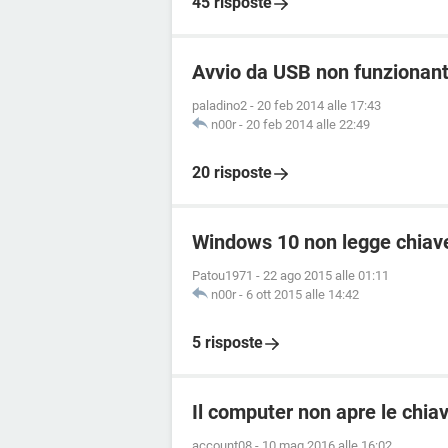
45 risposte
Avvio da USB non funzionan
paladino2
-
20 feb 2014 alle 17:43
n00r
-
20 feb 2014 alle 22:49
20 risposte
Windows 10 non legge chiav
Patou1971
-
22 ago 2015 alle 01:11
n00r
-
6 ott 2015 alle 14:42
5 risposte
Il computer non apre le chia
account08
-
10 mag 2016 alle 16:02