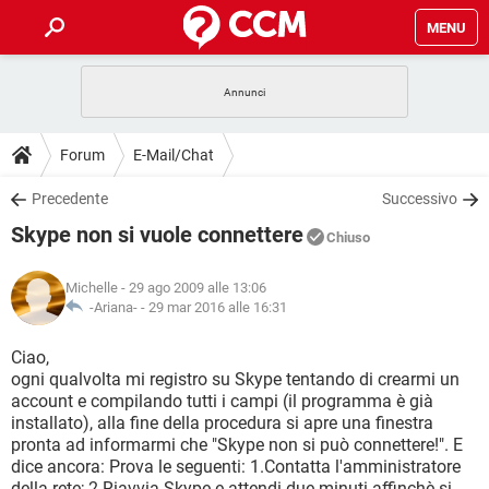
MENU
HOME
COVID-19
GAMING
GUIDE
Forum
E-Mail/Chat
INTRATTENIMENTO
ANDROID
COVID-19
GAMING
DOWNLOAD
Precedente
Successivo
iOS
WINDOWS 10
INTRATTENIMENTO
ANDROID
Skype non si vuole connettere
INSTAGRAM
COVID-19
WHATSAPP
GAMING
Chiuso
FORUM
iOS
WINDOWS 10
TIKTOK
INTRATTENIMENTO
FACEBOOK
ANDROID
Michelle
- 29 ago 2009 alle 13:06
INSTAGRAM
COVID-19
WHATSAPP
GAMING
GLOSSARIO
-Ariana- -
29 mar 2016 alle 16:31
HARDWARE
iOS
WINDOWS 10
TIKTOK
INTRATTENIMENTO
FACEBOOK
ANDROID
INSTAGRAM
COVID-19
WHATSAPP
GAMING
Ciao,
HARDWARE
iOS
WINDOWS 10
ogni qualvolta mi registro su Skype tentando di crearmi un
TIKTOK
INTRATTENIMENTO
FACEBOOK
ANDROID
account e compilando tutti i campi (il programma è già
INSTAGRAM
WHATSAPP
installato), alla fine della procedura si apre una finestra
HARDWARE
iOS
WINDOWS 10
TIKTOK
FACEBOOK
pronta ad informarmi che "Skype non si può connettere!". E
INSTAGRAM
WHATSAPP
dice ancora: Prova le seguenti: 1.Contatta l'amministratore
HARDWARE
della rete; 2.Riavvia Skype e attendi due minuti affinchè si