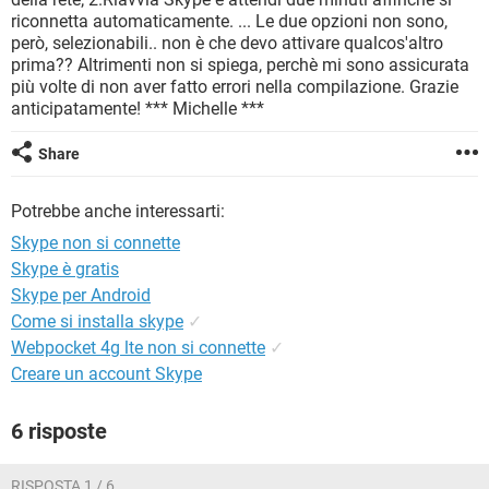
TIKTOK
FACEBOOK
riconnetta automaticamente. ... Le due opzioni non sono,
però, selezionabili.. non è che devo attivare qualcos'altro
HARDWARE
prima?? Altrimenti non si spiega, perchè mi sono assicurata
più volte di non aver fatto errori nella compilazione. Grazie
anticipatamente! *** Michelle ***
Share
Potrebbe anche interessarti:
Skype non si connette
Skype è gratis
Skype per Android
Come si installa skype
✓
Webpocket 4g lte non si connette
✓
Creare un account Skype
6 risposte
RISPOSTA 1 / 6