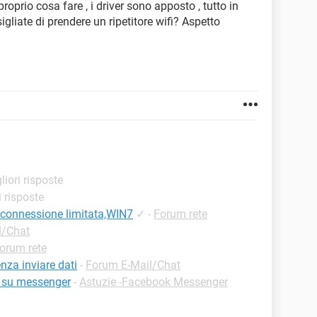
oprio cosa fare , i driver sono apposto , tutto in
sigliate di prendere un ripetitore wifi? Aspetto
liori risposte
i risposte
a, connessione limitata,WIN7
✓
-
Forum rete
l/Chat
orum rete
nza inviare dati
-
Forum E-Mail/Chat
a su messenger
-
Astuzie -Facebook Messenger