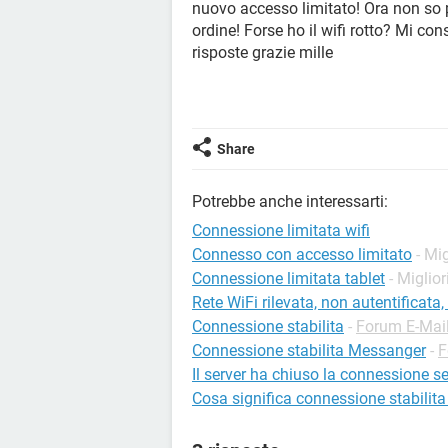
nuovo accesso limitato! Ora non so pr
ordine! Forse ho il wifi rotto? Mi con
risposte grazie mille
Share
Potrebbe anche interessarti:
Connessione limitata wifi
Connesso con accesso limitato
- Mig
Connessione limitata tablet
- Miglior
Rete WiFi rilevata, non autentificat
Connessione stabilita
-
Forum E-Mai
Connessione stabilita Messanger
-
F
Il server ha chiuso la connessione se
Cosa significa connessione stabilit