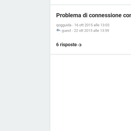
Problema di connessione con
qogguida
-
16 ott 2015 alle 13:03
guest
-
22 ott 2015 alle 13:59
6 risposte