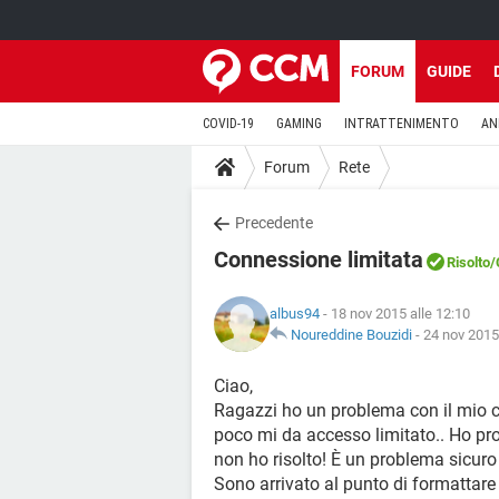
FORUM
GUIDE
COVID-19
GAMING
INTRATTENIMENTO
AN
Forum
Rete
Precedente
Connessione limitata
Risolto
/
albus94
- 18 nov 2015 alle 12:10
Noureddine Bouzidi
-
24 nov 2015
Ciao,
Ragazzi ho un problema con il mio c
poco mi da accesso limitato.. Ho pro
non ho risolto! È un problema sicuro d
Sono arrivato al punto di formattare