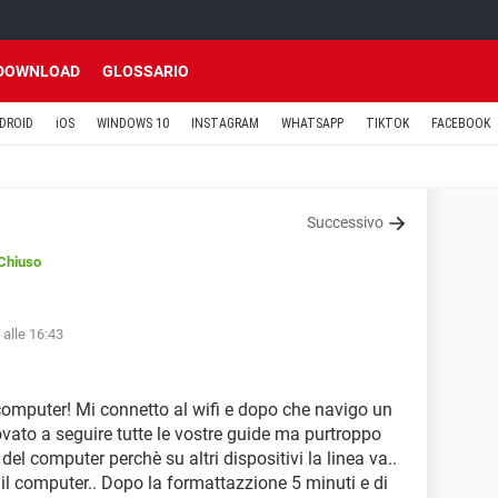
DOWNLOAD
GLOSSARIO
DROID
iOS
WINDOWS 10
INSTAGRAM
WHATSAPP
TIKTOK
FACEBOOK
Successivo
Chiuso
 alle 16:43
omputer! Mi connetto al wifi e dopo che navigo un
vato a seguire tutte le vostre guide ma purtroppo
el computer perchè su altri dispositivi la linea va..
 il computer.. Dopo la formattazzione 5 minuti e di