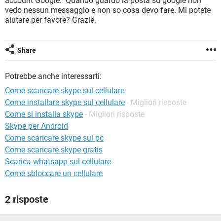
account Google." Quando guardo la posta su google non
TIKTOK
FACEBOOK
vedo nessun messaggio e non so cosa devo fare. Mi potete
aiutare per favore? Grazie.
HARDWARE
Share
Potrebbe anche interessarti:
Come scaricare skype sul cellulare
Come installare skype sul cellulare
- Migliori risposte
Come si installa skype
- Migliori risposte
Skype per Android
Come scaricare skype sul pc
Come scaricare skype gratis
Scarica whatsapp sul cellulare
Come sbloccare un cellulare
2 risposte