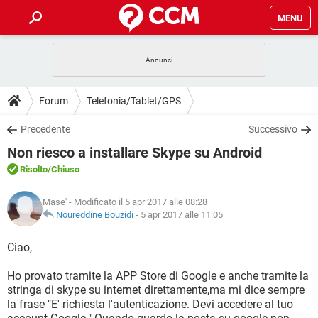
MENU
HOME
COVID-19
GAMING
GUIDE
Forum
Telefonia/Tablet/GPS
INTRATTENIMENTO
ANDROID
COVID-19
GAMING
DOWNLOAD
Precedente
Successivo
iOS
WINDOWS 10
INTRATTENIMENTO
ANDROID
Non riesco a installare Skype su Android
INSTAGRAM
COVID-19
WHATSAPP
GAMING
FORUM
iOS
WINDOWS 10
Risolto
/Chiuso
TIKTOK
INTRATTENIMENTO
FACEBOOK
ANDROID
INSTAGRAM
COVID-19
WHATSAPP
GAMING
GLOSSARIO
HARDWARE
iOS
Mase'
- Modificato il 5 apr 2017 alle 08:28
WINDOWS 10
TIKTOK
INTRATTENIMENTO
FACEBOOK
ANDROID
Noureddine Bouzidi
-
5 apr 2017 alle 11:05
INSTAGRAM
COVID-19
WHATSAPP
GAMING
HARDWARE
iOS
WINDOWS 10
Ciao,
TIKTOK
INTRATTENIMENTO
FACEBOOK
ANDROID
INSTAGRAM
WHATSAPP
Ho provato tramite la APP Store di Google e anche tramite la
HARDWARE
iOS
WINDOWS 10
TIKTOK
FACEBOOK
stringa di skype su internet direttamente,ma mi dice sempre
INSTAGRAM
WHATSAPP
la frase "E' richiesta l'autenticazione. Devi accedere al tuo
HARDWARE