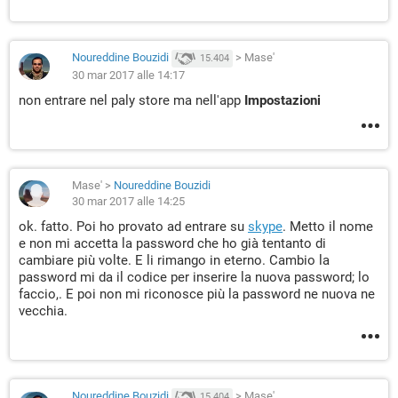
Noureddine Bouzidi
>
Mase'
15.404
30 mar 2017 alle 14:17
non entrare nel paly store ma nell'app
Impostazioni
Mase'
>
Noureddine Bouzidi
30 mar 2017 alle 14:25
ok. fatto. Poi ho provato ad entrare su
skype
. Metto il nome
e non mi accetta la password che ho già tentanto di
cambiare più volte. E li rimango in eterno. Cambio la
password mi da il codice per inserire la nuova password; lo
faccio,. E poi non mi riconosce più la password ne nuova ne
vecchia.
Noureddine Bouzidi
>
Mase'
15.404