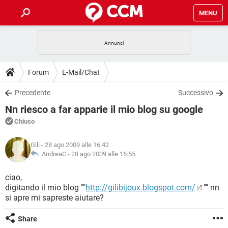
MENU
HOME
COVID-19
GAMING
GUIDE
Forum
E-Mail/Chat
INTRATTENIMENTO
ANDROID
COVID-19
GAMING
DOWNLOAD
Precedente
Successivo
iOS
WINDOWS 10
INTRATTENIMENTO
ANDROID
Nn riesco a far apparie il mio blog su google
INSTAGRAM
COVID-19
WHATSAPP
GAMING
FORUM
iOS
WINDOWS 10
Chiuso
TIKTOK
INTRATTENIMENTO
FACEBOOK
ANDROID
INSTAGRAM
COVID-19
WHATSAPP
GAMING
GLOSSARIO
HARDWARE
iOS
Gili
- 28 ago 2009 alle 16:42
WINDOWS 10
TIKTOK
INTRATTENIMENTO
FACEBOOK
ANDROID
AndreaC -
28 ago 2009 alle 16:55
INSTAGRAM
COVID-19
WHATSAPP
GAMING
HARDWARE
iOS
WINDOWS 10
ciao,
TIKTOK
INTRATTENIMENTO
FACEBOOK
ANDROID
digitando il mio blog ""
http://gilibijoux.blogspot.com/
"" nn
INSTAGRAM
WHATSAPP
si apre mi sapreste aiutare?
HARDWARE
iOS
WINDOWS 10
TIKTOK
FACEBOOK
INSTAGRAM
WHATSAPP
Share
HARDWARE