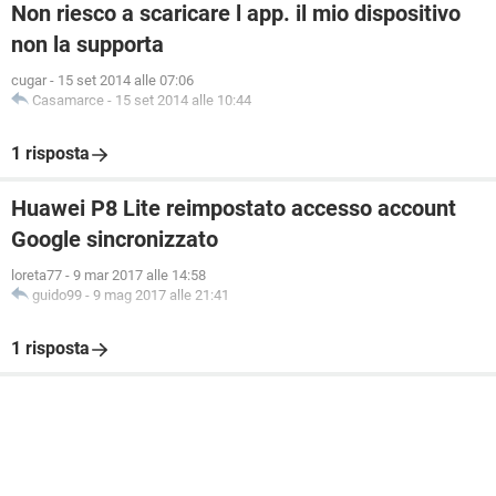
Non riesco a scaricare l app. il mio dispositivo
non la supporta
cugar
-
15 set 2014 alle 07:06
Casamarce
-
15 set 2014 alle 10:44
1 risposta
Huawei P8 Lite reimpostato accesso account
Google sincronizzato
loreta77
-
9 mar 2017 alle 14:58
guido99
-
9 mag 2017 alle 21:41
1 risposta