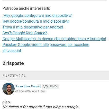
TIKTOK
FACEBOOK
Potrebbe anche interessarti:
HARDWARE
"Hey google, configura il mio dispositivo"
Hey google configura il mio dispositivo
Trova il mio dispositivo per Android
Cos’è Google Kids Space?
Google Multisearch: la ricerca che combina testo e immagini
Passkey Google: addio alle password per accedere
all’account
2 risposte
RISPOSTA 1 / 2
Noureddine Bouzidi
15.404
28 ago 2009 alle 16:49
ciao,
Nn riesco a far apparie il mio blog su google