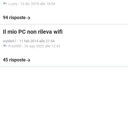
Luzzy
-
12 dic 2019 alle 18:54
94 risposte
Il mio PC non rileva wifi
wylde67
-
11 feb 2014 alle 21:54
Frashhh
-
26 ago 2022 alle 12:42
45 risposte