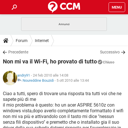
MENU
HOME
COVID-19
GAMING
GUIDE
Forum
Internet
INTRATTENIMENTO
ANDROID
COVID-19
GAMING
DOWNLOAD
Precedente
Successivo
iOS
WINDOWS 10
INTRATTENIMENTO
ANDROID
Non mi va il Wi-Fi, ho provato di tutto
INSTAGRAM
COVID-19
WHATSAPP
GAMING
Chiuso
FORUM
iOS
WINDOWS 10
TIKTOK
INTRATTENIMENTO
FACEBOOK
ANDROID
andry91
- 24 feb 2010 alle 14:08
INSTAGRAM
COVID-19
WHATSAPP
GAMING
GLOSSARIO
Noureddine Bouzidi
-
5 ott 2010 alle 13:44
HARDWARE
iOS
WINDOWS 10
TIKTOK
INTRATTENIMENTO
FACEBOOK
ANDROID
INSTAGRAM
COVID-19
WHATSAPP
GAMING
Ciao a tutti, spero di trovare una risposta tra tutti voi che ne
HARDWARE
iOS
WINDOWS 10
sapete più di me
TIKTOK
INTRATTENIMENTO
FACEBOOK
ANDROID
il mio problema è questo: ho un acer ASPIRE 5610z con
INSTAGRAM
WHATSAPP
windows vista,dopo averlo completamente formattato il wifi
HARDWARE
iOS
WINDOWS 10
TIKTOK
FACEBOOK
non mi va più e attivandolo con il tasto mi dice "nessun
INSTAGRAM
WHATSAPP
senza fili dispositivo" e premetto che o installato gia il suo
HARDWARE
driver della sua scheda,datemi risposta per favore!grazie in