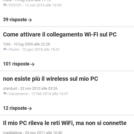
PC0101
-
12 set 2015 alle 18:30
39 risposte
Come attivare il collegamento Wi-Fi sul PC
Totò
-
10 lug 2009 alle 22:28
Florim
-
10 gen 2018 alle 18:41
101 risposte
non esiste più il wireless sul mio PC
stardust
-
23 nov 2010 alle 03:26
Casamarce
-
12 feb 2014 alle 14:47
12 risposte
Il mio PC rileva le reti WiFi, ma non si connette
maddalena
-
24 nov 2011 alle 10:40