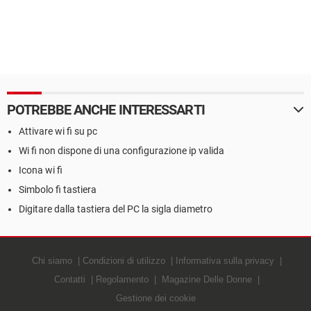
POTREBBE ANCHE INTERESSARTI
Attivare wi fi su pc
Wi fi non dispone di una configurazione ip valida
Icona wi fi
Simbolo fi tastiera
Digitare dalla tastiera del PC la sigla diametro
Chi siamo
Condizioni di utilizzo
Informativa sulla privacy
Contatti
Regolamento
Magazine Delle Donne
Gestione dei cookie