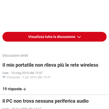
Visualizza tutta la discussione
Discussioni simili
Il mio portatile non rileva più le rete wireless
kate
-
10 mag 2010 alle 15:57
Pasquale
-
2 apr 2016 alle 15:41
19 risposte
il PC non trova nessuna periferica audio
mela
-
15 lug 2009 alle 17:12