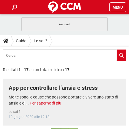
MENU
HOME
COVID-19
GAMING
GUIDE
Guide
Lo sai ?
INTRATTENIMENTO
ANDROID
COVID-19
GAMING
DOWNLOAD
iOS
WINDOWS 10
INTRATTENIMENTO
ANDROID
INSTAGRAM
COVID-19
WHATSAPP
GAMING
FORUM
iOS
WINDOWS 10
Risultati
1 - 17
su un totale di circa
17
TIKTOK
INTRATTENIMENTO
FACEBOOK
ANDROID
INSTAGRAM
COVID-19
WHATSAPP
GAMING
GLOSSARIO
HARDWARE
iOS
WINDOWS 10
App per controllare l’ansia e stress
TIKTOK
INTRATTENIMENTO
FACEBOOK
ANDROID
INSTAGRAM
COVID-19
WHATSAPP
GAMING
HARDWARE
iOS
WINDOWS 10
Molte sono le cause che possono portare a vivere uno stato di
TIKTOK
INTRATTENIMENTO
FACEBOOK
ANDROID
ansia e di...
Per saperne di più
INSTAGRAM
WHATSAPP
HARDWARE
iOS
WINDOWS 10
Lo sai ?
TIKTOK
FACEBOOK
10 giugno 2020 alle 12:13
INSTAGRAM
WHATSAPP
HARDWARE