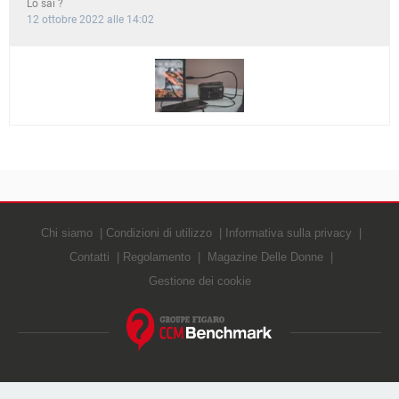
Lo sai ?
12 ottobre 2022 alle 14:02
Chi siamo
Condizioni di utilizzo
Informativa sulla privacy
Contatti
Regolamento
Magazine Delle Donne
Gestione dei cookie