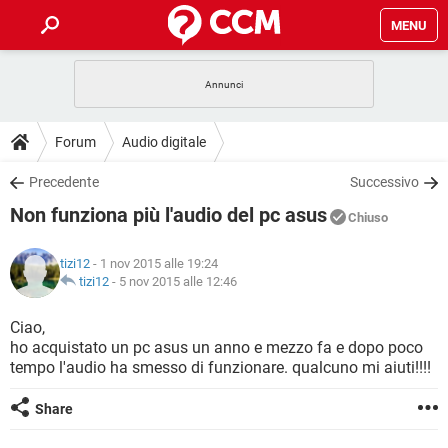
MENU
HOME
COVID-19
GAMING
GUIDE
Forum
Audio digitale
INTRATTENIMENTO
ANDROID
COVID-19
GAMING
DOWNLOAD
Precedente
Successivo
iOS
WINDOWS 10
INTRATTENIMENTO
ANDROID
Non funziona più l'audio del pc asus
INSTAGRAM
COVID-19
WHATSAPP
GAMING
Chiuso
FORUM
iOS
WINDOWS 10
TIKTOK
INTRATTENIMENTO
FACEBOOK
ANDROID
tizi12
- 1 nov 2015 alle 19:24
INSTAGRAM
COVID-19
WHATSAPP
GAMING
GLOSSARIO
tizi12
-
5 nov 2015 alle 12:46
HARDWARE
iOS
WINDOWS 10
TIKTOK
INTRATTENIMENTO
FACEBOOK
ANDROID
INSTAGRAM
COVID-19
WHATSAPP
GAMING
Ciao,
HARDWARE
iOS
WINDOWS 10
ho acquistato un pc asus un anno e mezzo fa e dopo poco
TIKTOK
INTRATTENIMENTO
FACEBOOK
ANDROID
tempo l'audio ha smesso di funzionare. qualcuno mi aiuti!!!!
INSTAGRAM
WHATSAPP
HARDWARE
iOS
WINDOWS 10
TIKTOK
FACEBOOK
Share
INSTAGRAM
WHATSAPP
HARDWARE