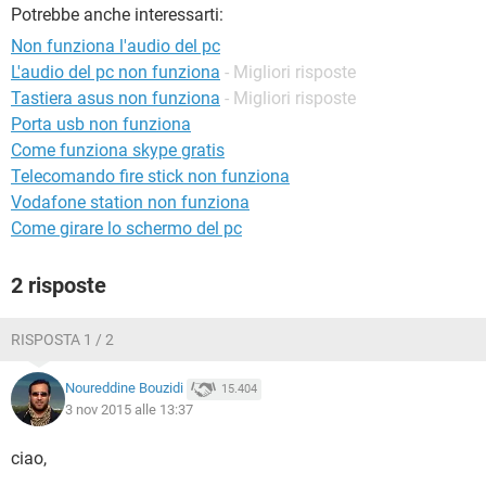
TIKTOK
FACEBOOK
Potrebbe anche interessarti:
Non funziona l'audio del pc
HARDWARE
L'audio del pc non funziona
- Migliori risposte
Tastiera asus non funziona
- Migliori risposte
Porta usb non funziona
Come funziona skype gratis
Telecomando fire stick non funziona
Vodafone station non funziona
Come girare lo schermo del pc
2 risposte
RISPOSTA 1 / 2
Noureddine Bouzidi
15.404
3 nov 2015 alle 13:37
ciao,