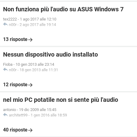
Non funziona più l'audio su ASUS Windows 7
tex2222
-
1 ago 2017 alle 12:10
n00r
-
2 ago 2017 alle 19:14
13 risposte
Nessun dispositivo audio installato
Fioba
-
10 gen 2013 alle 23:14
n00r
-
18 gen 2013 alle 11:31
12 risposte
nel mio PC potatile non si sente più l'audio
antonio
-
19 dic 2009 alle 15:45
architett99
-
1 gen 2016 alle 18:59
40 risposte