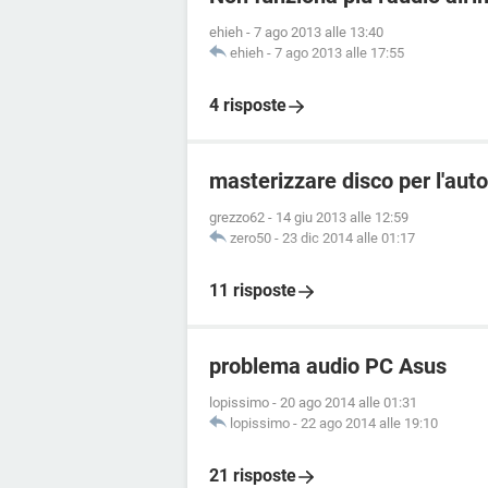
ehieh
-
7 ago 2013 alle 13:40
ehieh
-
7 ago 2013 alle 17:55
4 risposte
masterizzare disco per l'aut
grezzo62
-
14 giu 2013 alle 12:59
zero50
-
23 dic 2014 alle 01:17
11 risposte
problema audio PC Asus
lopissimo
-
20 ago 2014 alle 01:31
lopissimo
-
22 ago 2014 alle 19:10
21 risposte