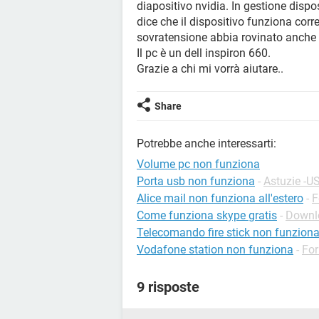
diapositivo nvidia. In gestione dispos
dice che il dispositivo funziona cor
sovratensione abbia rovinato anche
Il pc è un dell inspiron 660.
Grazie a chi mi vorrà aiutare..
Share
Potrebbe anche interessarti:
Volume pc non funziona
Porta usb non funziona
-
Astuzie -U
Alice mail non funziona all'estero
-
F
Come funziona skype gratis
-
Downlo
Telecomando fire stick non funzion
Vodafone station non funziona
-
For
9 risposte