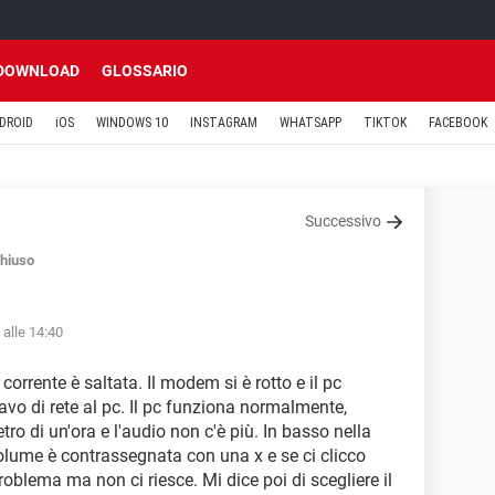
DOWNLOAD
GLOSSARIO
DROID
iOS
WINDOWS 10
INSTAGRAM
WHATSAPP
TIKTOK
FACEBOOK
Successivo
hiuso
 alle 14:40
corrente è saltata. Il modem si è rotto e il pc
avo di rete al pc. Il pc funziona normalmente,
tro di un'ora e l'audio non c'è più. In basso nella
volume è contrassegnata con una x e se ci clicco
roblema ma non ci riesce. Mi dice poi di scegliere il