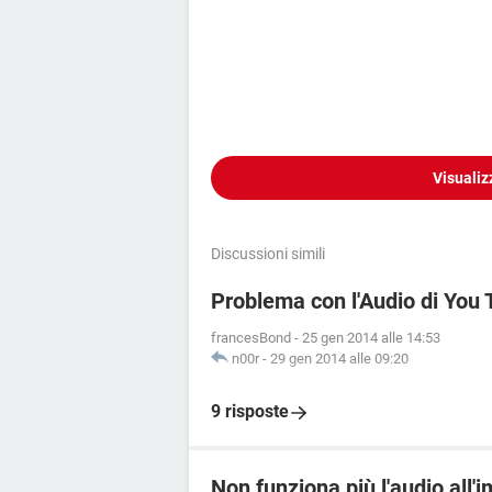
Visualiz
Discussioni simili
Problema con l'Audio di You
francesBond
-
25 gen 2014 alle 14:53
n00r
-
29 gen 2014 alle 09:20
9 risposte
Non funziona più l'audio all'