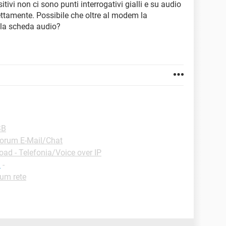
itivi non ci sono punti interrogativi gialli e su audio
rettamente. Possibile che oltre al modem la
 la scheda audio?
SB
orum E-Mail/Chat
ad - Telefonia/Voice over IP
a
-
um rete