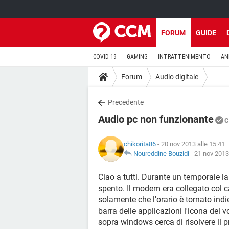
FORUM
GUIDE
COVID-19
GAMING
INTRATTENIMENTO
AN
Forum
Audio digitale
Precedente
Audio pc non funzionante
C
chikorita86
- 20 nov 2013 alle 15:41
Noureddine Bouzidi
-
21 nov 2013
Ciao a tutti. Durante un temporale la 
spento. Il modem era collegato col c
solamente che l'orario è tornato indie
barra delle applicazioni l'icona del 
sopra windows cerca di risolvere il p