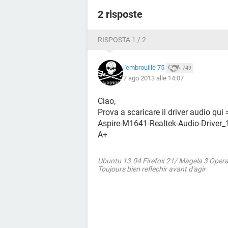
dimenticato qualche informazione uti
materia =)
2 risposte
PS: Spero vivamente che mi sappiate
Grazie mille a tutti per l'aiuto e il 
RISPOSTA 1 / 2
l'embrouille 75
749
7 ago 2013 alle 14:07
Ciao,
Prova a scaricare il driver audio qu
Aspire-M1641-Realtek-Audio-Driver_
A+
Ubuntu 13.04 Firefox 21/ Magela 3 Oper
Toujours bien reflechir avant d'agir