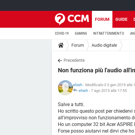
FORUM
GUIDE
COVID-19
GAMING
INTRATTENIMENTO
AN
Forum
Audio digitale
Precedente
Non funziona più l'audio all'
ehieh
- Modificato il 3 gen 2019 alle 
ehieh
-
7 ago 2013 alle 17:55
Salve a tutti.
Ho scritto questo post per chiedervi
all'improvviso non funzionamento de
Ho un computer 32 bit Acer ASPIRE
Forse posso aiutarvi nel dirvi che ho 