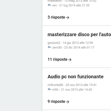
maledetto
-
15 mag 2013 alle 10:52
ren
-
21 lug 2014 alle 21:35
3 risposte
masterizzare disco per l'aut
grezzo62
-
14 giu 2013 alle 12:59
zero50
-
23 dic 2014 alle 01:17
11 risposte
Audio pc non funzionante
chikorita86
-
20 nov 2013 alle 15:41
n00r
-
21 nov 2013 alle 14:40
9 risposte