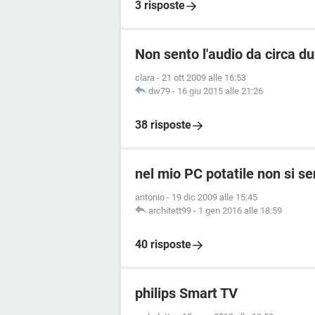
3 risposte
Non sento l'audio da circa d
clara
-
21 ott 2009 alle 16:53
dw79
-
16 giu 2015 alle 21:26
38 risposte
nel mio PC potatile non si se
antonio
-
19 dic 2009 alle 15:45
architett99
-
1 gen 2016 alle 18:59
40 risposte
philips Smart TV