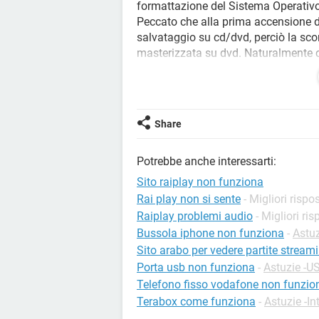
formattazione del Sistema Operativo
Peccato che alla prima accensione d
salvataggio su cd/dvd, perciò la scor
masterizzata su dvd. Naturalmente c
l'ho trovata in inglese ma son riusci
il language pack italiano.
è andato tutto bene fin quando ho no
per me questo è il miglior sito che m
Share
fare.
Le casse sono funzionanti perchè ho
Potrebbe anche interessarti:
Sono andato in:
pannello di controllo-->Hardware e 
Sito raiplay non funziona
prova sentendo perfettamente il su
Rai play non si sente
- Migliori rispo
Informazioni:
Raiplay problemi audio
- Migliori ri
Il nome o produttore della scheda m
Bussola iphone non funziona
-
Astuz
Il controller audio, video e giochi s
Sito arabo per vedere partite stream
funziona perfettamente ma da quello
Porta usb non funziona
-
Astuzie -U
Secondo voi si risolve qualcosa se di
Telefono fisso vodafone non funzio
e giochi che ho ora e lo reinstallo con
Terabox come funziona
-
Astuzie -In
C'ho messo l'anima per scrivere que