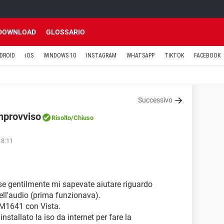
DOWNLOAD
GLOSSARIO
DROID
iOS
WINDOWS 10
INSTAGRAM
WHATSAPP
TIKTOK
FACEBOOK
Successivo
improvviso
Risolto
/Chiuso
18:11
 se gentilmente mi sapevate aiutare riguardo
ll'audio (prima funzionava).
 M1641 con Vista.
installato la iso da internet per fare la