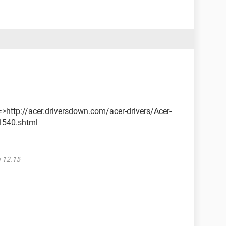
le, perciò mi scuso intanto per la poca capacità in
 aiutare voi perchè io non so come risolvere.
tempo trascorso a leggere tutto questo testo =)
i =>http://acer.driversdown.com/acer-drivers/Acer-
1540.shtml
a 12.15