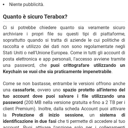
Niente pubblicità.
Quanto è sicuro Terabox?
Ci si potrebbe chiedere quanto sia veramente sicuro
archiviare i propri file su questi tipi di piattaforme,
soprattutto quando si tratta di aziende le cui politiche di
raccolta e utilizzo dei dati non sono regolamentate negli
Stati Uniti o nell'Unione Europea. Come in tutti gli account di
posta elettronica e app personali, l'accesso avviene tramite
una password, che
puoi crittografare utilizzando un
Keychain se vuoi che sia praticamente impenetrabile
.
Come se non bastasse, entrambe le versioni offrono anche
una
cassaforte
, ovvero uno
spazio protetto all'interno del
tuo account dove puoi salvare i file utilizzando una
password
(200 MB nella versione gratuita e fino a 2 TB per i
client Premium). Inoltre, dalla scheda Account puoi attivare
la
Protezione di inizio sessione
, un
sistema di
identificazione in due fasi
che ti permette di accedere al tuo
account. Puoi attivare l'opzione solo per i collegamenti