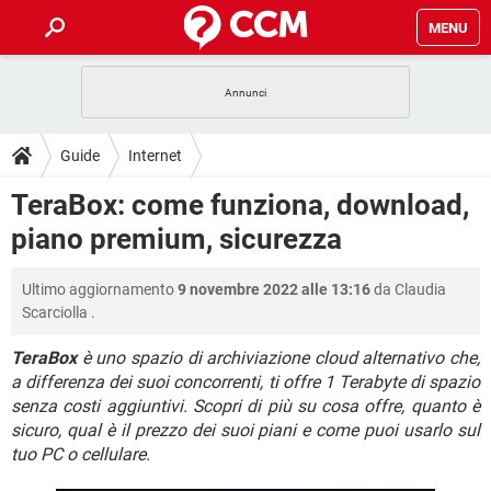
MENU
HOME
COVID-19
GAMING
GUIDE
Guide
Internet
INTRATTENIMENTO
ANDROID
COVID-19
GAMING
DOWNLOAD
TeraBox: come funziona, download,
iOS
WINDOWS 10
INTRATTENIMENTO
ANDROID
piano premium, sicurezza
INSTAGRAM
COVID-19
WHATSAPP
GAMING
FORUM
iOS
WINDOWS 10
TIKTOK
INTRATTENIMENTO
FACEBOOK
ANDROID
Ultimo aggiornamento
9 novembre 2022 alle 13:16
da
Claudia
INSTAGRAM
COVID-19
WHATSAPP
GAMING
GLOSSARIO
HARDWARE
iOS
Scarciolla
.
WINDOWS 10
TIKTOK
INTRATTENIMENTO
FACEBOOK
ANDROID
INSTAGRAM
COVID-19
WHATSAPP
GAMING
TeraBox
è uno spazio di archiviazione cloud alternativo che,
HARDWARE
iOS
WINDOWS 10
a differenza dei suoi concorrenti, ti offre 1 Terabyte di spazio
TIKTOK
INTRATTENIMENTO
FACEBOOK
ANDROID
senza costi aggiuntivi. Scopri di più su cosa offre, quanto è
INSTAGRAM
WHATSAPP
HARDWARE
iOS
WINDOWS 10
sicuro, qual è il prezzo dei suoi piani e come puoi usarlo sul
TIKTOK
FACEBOOK
tuo PC o cellulare.
INSTAGRAM
WHATSAPP
HARDWARE