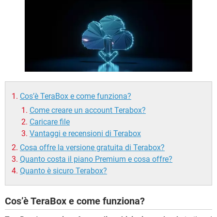
TIKTOK
FACEBOOK
HARDWARE
Cos’è TeraBox e come funziona?
Come creare un account Terabox?
Caricare file
Vantaggi e recensioni di Terabox
Cosa offre la versione gratuita di Terabox?
Quanto costa il piano Premium e cosa offre?
Quanto è sicuro Terabox?
Cos’è TeraBox e come funziona?