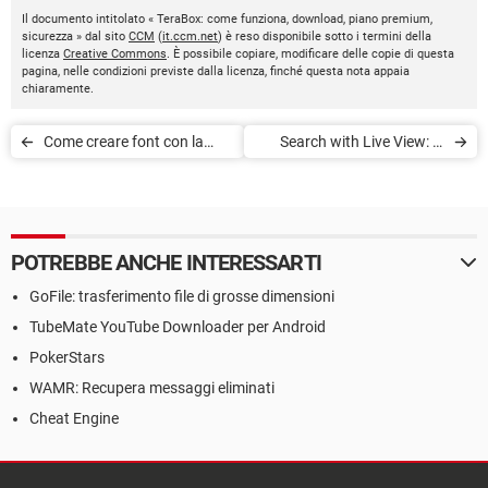
Il documento intitolato « TeraBox: come funziona, download, piano premium,
sicurezza » dal sito
CCM
(
it.ccm.net
) è reso disponibile sotto i termini della
licenza
Creative Commons
. È possibile copiare, modificare delle copie di questa
pagina, nelle condizioni previste dalla licenza, finché questa nota appaia
chiaramente.
Come creare font con la
Search with Live View: la
propria scrittura online
ricerca in realtà aumentata
di Google Maps
POTREBBE ANCHE INTERESSARTI
GoFile: trasferimento file di grosse dimensioni
TubeMate YouTube Downloader per Android
PokerStars
WAMR: Recupera messaggi eliminati
Cheat Engine