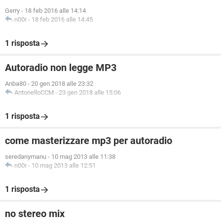
Gerry
-
18 feb 2016 alle 14:14
n00r
-
18 feb 2016 alle 14:45
1 risposta
Autoradio non legge MP3
Anba80
-
20 gen 2018 alle 23:32
AntonelloCCM
-
23 gen 2018 alle 15:06
1 risposta
come masterizzare mp3 per autoradio
seredanymanu
-
10 mag 2013 alle 11:38
n00r
-
10 mag 2013 alle 12:51
1 risposta
no stereo mix