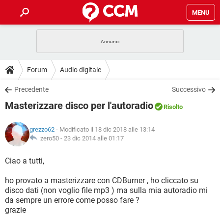
MENU
HOME
COVID-19
GAMING
GUIDE
Forum
Audio digitale
INTRATTENIMENTO
ANDROID
COVID-19
GAMING
DOWNLOAD
Precedente
Successivo
iOS
WINDOWS 10
INTRATTENIMENTO
ANDROID
Masterizzare disco per l'autoradio
INSTAGRAM
COVID-19
WHATSAPP
GAMING
Risolto
FORUM
iOS
WINDOWS 10
TIKTOK
INTRATTENIMENTO
FACEBOOK
ANDROID
grezzo62
- Modificato il 18 dic 2018 alle 13:14
INSTAGRAM
COVID-19
WHATSAPP
GAMING
GLOSSARIO
zero50 -
23 dic 2014 alle 01:17
HARDWARE
iOS
WINDOWS 10
TIKTOK
INTRATTENIMENTO
FACEBOOK
ANDROID
INSTAGRAM
COVID-19
WHATSAPP
GAMING
Ciao a tutti,
HARDWARE
iOS
WINDOWS 10
TIKTOK
INTRATTENIMENTO
FACEBOOK
ANDROID
ho provato a masterizzare con CDBurner , ho cliccato su
INSTAGRAM
WHATSAPP
disco dati (non voglio file mp3 ) ma sulla mia autoradio mi
HARDWARE
iOS
WINDOWS 10
TIKTOK
FACEBOOK
da sempre un errore come posso fare ?
INSTAGRAM
WHATSAPP
grazie
HARDWARE