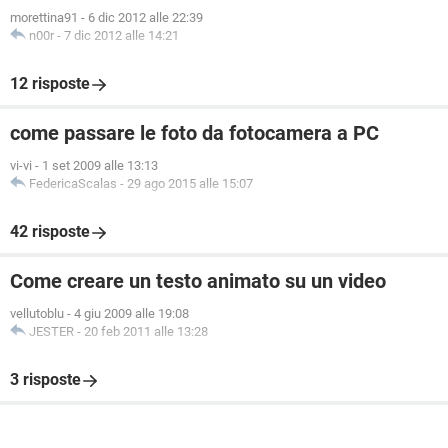
morettina91
-
6 dic 2012 alle 22:39
n00r
-
7 dic 2012 alle 14:21
12 risposte
come passare le foto da fotocamera a PC
vi-vi
-
1 set 2009 alle 13:13
FedericaScalas
-
29 ago 2015 alle 15:07
42 risposte
Come creare un testo animato su un video
vellutoblu
-
4 giu 2009 alle 19:08
JESTER
-
20 feb 2011 alle 13:28
3 risposte