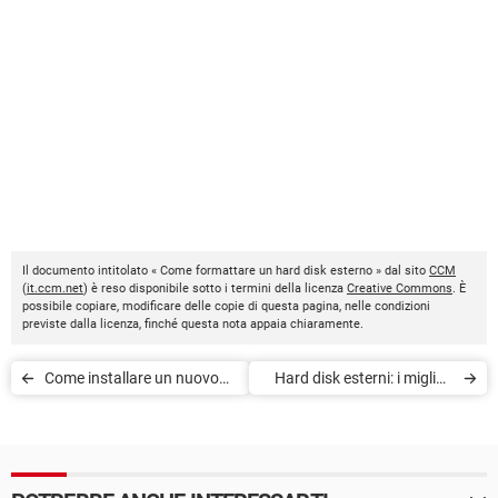
Il documento intitolato « Come formattare un hard disk esterno » dal sito
CCM
(
it.ccm.net
) è reso disponibile sotto i termini della licenza
Creative Commons
. È
possibile copiare, modificare delle copie di questa pagina, nelle condizioni
previste dalla licenza, finché questa nota appaia chiaramente.
Come installare un nuovo
Hard disk esterni: i migliori
hard disk
modelli da 500 GB a 8 TB
(2022)