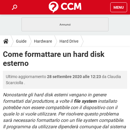
MENU
HOME
COVID-19
GAMING
GUIDE
Guide
Hardware
Hard Drive
INTRATTENIMENTO
ANDROID
COVID-19
GAMING
DOWNLOAD
Come formattare un hard disk
iOS
WINDOWS 10
INTRATTENIMENTO
ANDROID
esterno
INSTAGRAM
COVID-19
WHATSAPP
GAMING
FORUM
iOS
WINDOWS 10
TIKTOK
INTRATTENIMENTO
FACEBOOK
ANDROID
Ultimo aggiornamento
28 settembre 2020 alle 12:23
da
Claudia
INSTAGRAM
COVID-19
WHATSAPP
GAMING
GLOSSARIO
HARDWARE
iOS
Scarciolla
.
WINDOWS 10
TIKTOK
INTRATTENIMENTO
FACEBOOK
ANDROID
INSTAGRAM
COVID-19
WHATSAPP
GAMING
Nonostante gli hard disk esterni vengano in genere
HARDWARE
iOS
WINDOWS 10
formattati dal produttore, a volte il
file system
installato
TIKTOK
INTRATTENIMENTO
FACEBOOK
ANDROID
potrebbe non essere compatibile con il dispositivo con il
INSTAGRAM
WHATSAPP
HARDWARE
iOS
WINDOWS 10
quale lo si vuole utilizzare. Per risolvere questo problema
TIKTOK
FACEBOOK
sarà necessario formattarlo con un file system compatibile.
INSTAGRAM
WHATSAPP
Il programma da utilizzare dipenderà comunque dal sistema
HARDWARE