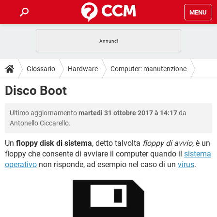
MENU
HOME
COVID-19
GAMING
GUIDE
Glossario
Hardware
Computer: manutenzione
INTRATTENIMENTO
ANDROID
COVID-19
GAMING
DOWNLOAD
Disco Boot
iOS
WINDOWS 10
INTRATTENIMENTO
ANDROID
INSTAGRAM
COVID-19
WHATSAPP
GAMING
FORUM
Ultimo aggiornamento
martedì 31 ottobre 2017 à 14:17
da
iOS
WINDOWS 10
TIKTOK
INTRATTENIMENTO
FACEBOOK
ANDROID
Antonello Ciccarello.
INSTAGRAM
COVID-19
WHATSAPP
GAMING
GLOSSARIO
HARDWARE
iOS
WINDOWS 10
Un
floppy disk di sistema
, detto talvolta
floppy di avvio
, è un
TIKTOK
INTRATTENIMENTO
FACEBOOK
ANDROID
floppy che consente di avviare il computer quando il
sistema
INSTAGRAM
COVID-19
WHATSAPP
GAMING
HARDWARE
iOS
WINDOWS 10
operativo
non risponde, ad esempio nel caso di un
virus
.
TIKTOK
INTRATTENIMENTO
FACEBOOK
ANDROID
INSTAGRAM
WHATSAPP
HARDWARE
iOS
WINDOWS 10
TIKTOK
FACEBOOK
INSTAGRAM
WHATSAPP
HARDWARE