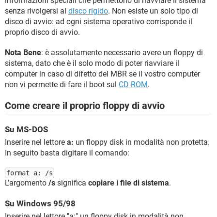
informazioni speciali che permettono di riavviare il sistema
senza rivolgersi al
disco rigido
. Non esiste un solo tipo di
disco di avvio: ad ogni sistema operativo corrisponde il
proprio disco di avvio.
Nota Bene
: è assolutamente necessario avere un floppy di
sistema, dato che è il solo modo di poter riavviare il
computer in caso di difetto del MBR se il vostro computer
non vi permette di fare il boot sul
CD-ROM
.
Come creare il proprio floppy di avvio
Su MS-DOS
Inserire nel lettore
a:
un floppy disk in modalità non protetta.
In seguito basta digitare il comando:
format a: /s
L'argomento
/s
significa
copiare i file di sistema
.
Su Windows 95/98
Inserire nel lettore "a:" un floppy disk in modalità non