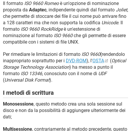
Il formato
ISO 9660 Romeo
è un'opzione di nominazione
proposta da
Adaptec
, indipendente quindi dal formato
Joliet
,
che permette di stoccare dei file il cui nome può arrivare fino
a 128 caratteri ma che non supporta la codifica
Unicode
. Il
formato
ISO 9660 RockRidge
è un'estensione di
nominazione al formato
ISO 9660
che gli permette di essere
compatibile con i sistemi di file UNIX.
Per rimediare le limitazioni di formato
ISO 9660
(rendendolo
inappropriato soprattutto per i
DVD-ROM
), l'
OSTA
(
Optical
Storage Technology Association
) ha messo a punto il
formato
ISO 13346
, conosciuto con il nome di
UDF
(
Universal Disk Format
).
I metodi di scrittura
Monosessione
, questo metodo crea una sola sessione sul
disco e non da la possibilità di aggiungere ulteriormente dei
dati;
Multisessione
, contrariamente al metodo precedente, questo