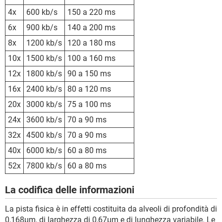
4x
600 kb/s
150 a 220 ms
6x
900 kb/s
140 a 200 ms
8x
1200 kb/s
120 a 180 ms
10x
1500 kb/s
100 a 160 ms
12x
1800 kb/s
90 a 150 ms
16x
2400 kb/s
80 a 120 ms
20x
3000 kb/s
75 a 100 ms
24x
3600 kb/s
70 a 90 ms
32x
4500 kb/s
70 a 90 ms
40x
6000 kb/s
60 a 80 ms
52x
7800 kb/s
60 a 80 ms
La codifica delle informazioni
La pista fisica è in effetti costituita da alveoli di profondità di
0,168µm, di larghezza di 0,67µm e di lunghezza variabile. Le