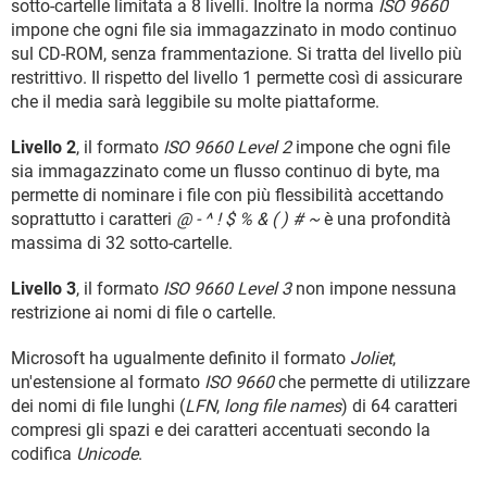
sotto-cartelle limitata a 8 livelli. Inoltre la norma
ISO 9660
impone che ogni file sia immagazzinato in modo continuo
sul CD-ROM, senza frammentazione. Si tratta del livello più
restrittivo. Il rispetto del livello 1 permette così di assicurare
che il media sarà leggibile su molte piattaforme.
Livello 2
, il formato
ISO 9660 Level 2
impone che ogni file
sia immagazzinato come un flusso continuo di byte, ma
permette di nominare i file con più flessibilità accettando
soprattutto i caratteri
@ - ^ ! $ % & ( ) # ~
è una profondità
massima di 32 sotto-cartelle.
Livello 3
, il formato
ISO 9660 Level 3
non impone nessuna
restrizione ai nomi di file o cartelle.
Microsoft ha ugualmente definito il formato
Joliet
,
un'estensione al formato
ISO 9660
che permette di utilizzare
dei nomi di file lunghi (
LFN
,
long file names
) di 64 caratteri
compresi gli spazi e dei caratteri accentuati secondo la
codifica
Unicode
.