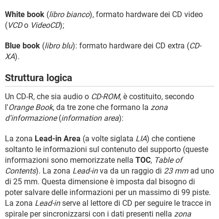
White book
(
libro bianco
), formato hardware dei CD video
(
VCD
o
VideoCD
);
Blue book
(
libro blu
): formato hardware dei CD extra (
CD-
XA
).
Struttura logica
Un CD-R, che sia audio o
CD-ROM
, è costituito, secondo
l'
Orange Book
, da tre zone che formano la
zona
d'informazione
(
information area
):
La zona
Lead-in Area
(a volte siglata
LIA
) che contiene
soltanto le informazioni sul contenuto del supporto (queste
informazioni sono memorizzate nella
TOC
,
Table of
Contents
). La zona
Lead-in
va da un raggio di
23 mm
ad uno
di 25 mm. Questa dimensione è imposta dal bisogno di
poter salvare delle informazioni per un massimo di 99 piste.
La zona
Lead-in
serve al lettore di CD per seguire le tracce in
spirale per sincronizzarsi con i dati presenti nella
zona