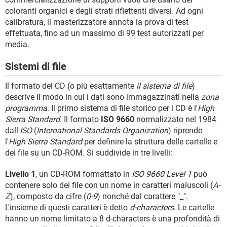
coloranti organici e degli strati riflettenti diversi. Ad ogni
calibratura, il masterizzatore annota la prova di test
effettuata, fino ad un massimo di 99 test autorizzati per
media.
Sistemi di file
Il formato del CD (o più esattamente
il sistema di file
)
descrive il modo in cui i dati sono immagazzinati nella
zona
programma
. Il primo sistema di file storico per i CD è l'
High
Sierra Standard
. Il formato
ISO 9660
normalizzato nel 1984
dall'
ISO
(
International Standards Organization
) riprende
l'
High Sierra Standard
per definire la struttura delle cartelle e
dei file su un CD-ROM. Si suddivide in tre livelli:
Livello 1
, un CD-ROM formattato in
ISO 9660 Level 1
può
contenere solo dei file con un nome in caratteri maiuscoli (
A-
Z
), composto da cifre (
0-9
) nonché dal carattere "
_
".
L'insieme di questi caratteri è detto
d-characters
. Le cartelle
hanno un nome limitato a 8 d-characters è una profondità di