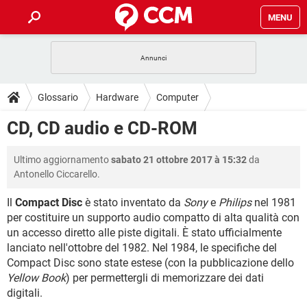
MENU
HOME
COVID-19
GAMING
GUIDE
Glossario
Hardware
Computer
INTRATTENIMENTO
ANDROID
COVID-19
GAMING
DOWNLOAD
CD, CD audio e CD-ROM
iOS
WINDOWS 10
INTRATTENIMENTO
ANDROID
INSTAGRAM
COVID-19
WHATSAPP
GAMING
FORUM
Ultimo aggiornamento
sabato 21 ottobre 2017 à 15:32
da
iOS
WINDOWS 10
TIKTOK
INTRATTENIMENTO
FACEBOOK
ANDROID
Antonello Ciccarello.
INSTAGRAM
COVID-19
WHATSAPP
GAMING
GLOSSARIO
HARDWARE
iOS
WINDOWS 10
Il
Compact Disc
è stato inventato da
Sony
e
Philips
nel 1981
TIKTOK
INTRATTENIMENTO
FACEBOOK
ANDROID
per costituire un supporto audio compatto di alta qualità con
INSTAGRAM
COVID-19
WHATSAPP
GAMING
HARDWARE
iOS
WINDOWS 10
un accesso diretto alle piste digitali. È stato ufficialmente
TIKTOK
INTRATTENIMENTO
FACEBOOK
ANDROID
lanciato nell'ottobre del 1982. Nel 1984, le specifiche del
INSTAGRAM
WHATSAPP
Compact Disc sono state estese (con la pubblicazione dello
HARDWARE
iOS
WINDOWS 10
Yellow Book
TIKTOK
) per permettergli di memorizzare dei dati
FACEBOOK
INSTAGRAM
WHATSAPP
digitali.
HARDWARE