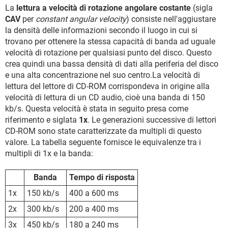
La
lettura a velocità di rotazione angolare costante
(sigla
CAV
per
constant angular velocity
) consiste nell'aggiustare
la densità delle informazioni secondo il luogo in cui si
trovano per ottenere la stessa capacità di banda ad uguale
velocità di rotazione per qualsiasi punto del disco. Questo
crea quindi una bassa densità di dati alla periferia del disco
e una alta concentrazione nel suo centro.La velocità di
lettura del lettore di CD-ROM corrispondeva in origine alla
velocità di lettura di un CD audio, cioè una banda di 150
kb/s. Questa velocità è stata in seguito presa come
riferimento e siglata
1x
. Le generazioni successive di lettori
CD-ROM sono state caratterizzate da multipli di questo
valore. La tabella seguente fornisce le equivalenze tra i
multipli di 1x e la banda:
Banda
Tempo di risposta
1x
150 kb/s
400 a 600 ms
2x
300 kb/s
200 a 400 ms
3x
450 kb/s
180 a 240 ms