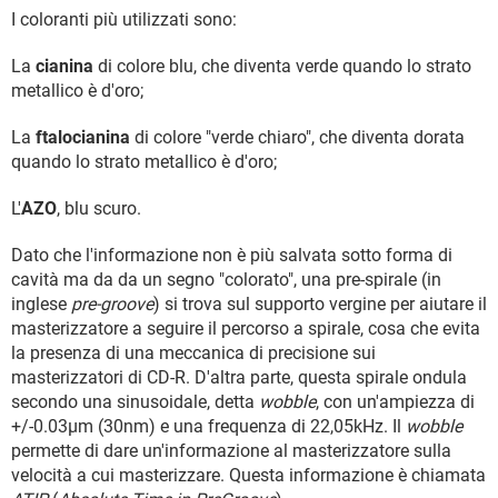
I coloranti più utilizzati sono:
La
cianina
di colore blu, che diventa verde quando lo strato
metallico è d'oro;
La
ftalocianina
di colore "verde chiaro", che diventa dorata
quando lo strato metallico è d'oro;
L'
AZO
, blu scuro.
Dato che l'informazione non è più salvata sotto forma di
cavità ma da da un segno "colorato", una pre-spirale (in
inglese
pre-groove
) si trova sul supporto vergine per aiutare il
masterizzatore a seguire il percorso a spirale, cosa che evita
la presenza di una meccanica di precisione sui
masterizzatori di CD-R. D'altra parte, questa spirale ondula
secondo una sinusoidale, detta
wobble
, con un'ampiezza di
+/-0.03µm (30nm) e una frequenza di 22,05kHz. Il
wobble
permette di dare un'informazione al masterizzatore sulla
velocità a cui masterizzare. Questa informazione è chiamata