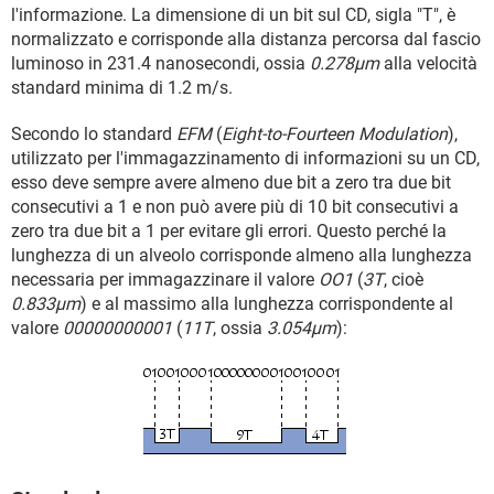
l'informazione. La dimensione di un bit sul CD, sigla "T", è
normalizzato e corrisponde alla distanza percorsa dal fascio
luminoso in 231.4 nanosecondi, ossia
0.278µm
alla velocità
standard minima di 1.2 m/s.
Secondo lo standard
EFM
(
Eight-to-Fourteen Modulation
),
utilizzato per l'immagazzinamento di informazioni su un CD,
esso deve sempre avere almeno due bit a zero tra due bit
consecutivi a 1 e non può avere più di 10 bit consecutivi a
zero tra due bit a 1 per evitare gli errori. Questo perché la
lunghezza di un alveolo corrisponde almeno alla lunghezza
necessaria per immagazzinare il valore
OO1
(
3T
, cioè
0.833µm
) e al massimo alla lunghezza corrispondente al
valore
00000000001
(
11T
, ossia
3.054µm
):