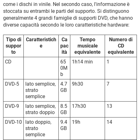
come i dischi in vinile. Nel secondo caso, l'informazione è
stoccata su entrambi le parti del supporto. Si distinguono
generalmente 4 grandi famiglie di supporti DVD, che hanno
diverse capacità secondo le loro caratteristiche hardware:
Tipo di
Caratteristich
Ca
Tempo
Numero di
suppor
e
pac
musicale
CD
to
ità
equivalente
equivalente
CD
65
1h14 min
1
0M
b
DVD-5
lato semplice,
4.7
9h30
7
strato
GB
semplice
DVD-9
lato semplice,
8.5
17h30
13
strato doppio
GB
DVD-10
lato doppio,
9.4
19h
14
strato
GB
semplice