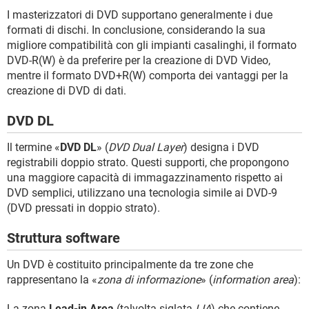
I masterizzatori di DVD supportano generalmente i due
formati di dischi. In conclusione, considerando la sua
migliore compatibilità con gli impianti casalinghi, il formato
DVD-R(W) è da preferire per la creazione di DVD Video,
mentre il formato DVD+R(W) comporta dei vantaggi per la
creazione di DVD di dati.
DVD DL
Il termine «
DVD DL
» (
DVD Dual Layer
) designa i DVD
registrabili doppio strato. Questi supporti, che propongono
una maggiore capacità di immagazzinamento rispetto ai
DVD semplici, utilizzano una tecnologia simile ai DVD-9
(DVD pressati in doppio strato).
Struttura software
Un DVD è costituito principalmente da tre zone che
rappresentano la «
zona di informazione
» (
information area
):
La zona
Lead-in Area
(talvolta siglata
LIA
) che contiene