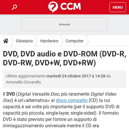
MENU
HOME
COVID-19
GAMING
GUIDE
Glossario
Hardware
Computer
INTRATTENIMENTO
ANDROID
COVID-19
GAMING
DOWNLOAD
DVD, DVD audio e DVD-ROM (DVD-R,
iOS
WINDOWS 10
INTRATTENIMENTO
ANDROID
DVD-RW, DVD+W, DVD+RW)
INSTAGRAM
COVID-19
WHATSAPP
GAMING
FORUM
iOS
WINDOWS 10
TIKTOK
INTRATTENIMENTO
FACEBOOK
ANDROID
Ultimo aggiornamento
martedì 24 ottobre 2017 à 14:28
da
INSTAGRAM
COVID-19
WHATSAPP
GAMING
GLOSSARIO
HARDWARE
iOS
Antonello Ciccarello.
WINDOWS 10
TIKTOK
INTRATTENIMENTO
FACEBOOK
ANDROID
INSTAGRAM
COVID-19
WHATSAPP
GAMING
Il
DVD
(
Digital Versatile Disc
, più raramente
Digital Video
HARDWARE
iOS
WINDOWS 10
Disc
) è un'«alternativa» al
disco compatto
(CD) la cui
TIKTOK
INTRATTENIMENTO
FACEBOOK
ANDROID
capacità è sei volte più importante (per il supporto DVD di
INSTAGRAM
WHATSAPP
HARDWARE
iOS
WINDOWS 10
capacità più piccola, single-layer, single-sided). Il formato
TIKTOK
FACEBOOK
DVD è stato previsto per fornire un supporto di
INSTAGRAM
WHATSAPP
immagazzinamento universale mentre il CD era
HARDWARE