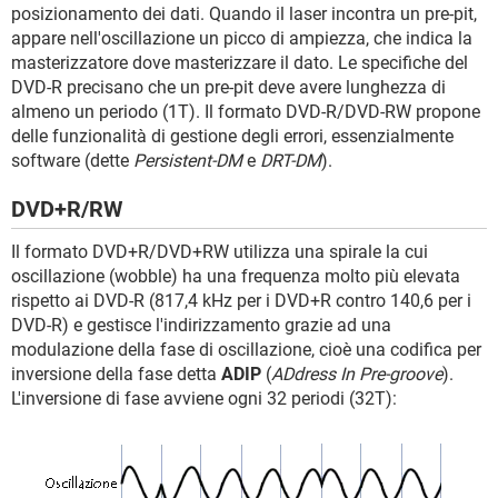
posizionamento dei dati. Quando il laser incontra un pre-pit,
appare nell'oscillazione un picco di ampiezza, che indica la
masterizzatore dove masterizzare il dato. Le specifiche del
DVD-R precisano che un pre-pit deve avere lunghezza di
almeno un periodo (1T). Il formato DVD-R/DVD-RW propone
delle funzionalità di gestione degli errori, essenzialmente
software (dette
Persistent-DM
e
DRT-DM
).
DVD+R/RW
Il formato DVD+R/DVD+RW utilizza una spirale la cui
oscillazione (wobble) ha una frequenza molto più elevata
rispetto ai DVD-R (817,4 kHz per i DVD+R contro 140,6 per i
DVD-R) e gestisce l'indirizzamento grazie ad una
modulazione della fase di oscillazione, cioè una codifica per
inversione della fase detta
ADIP
(
ADdress In Pre-groove
).
L'inversione di fase avviene ogni 32 periodi (32T):