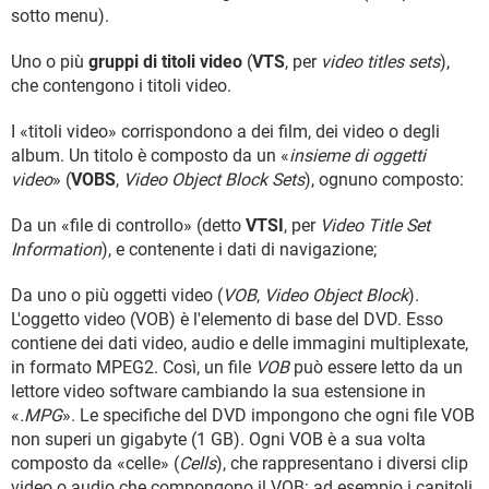
sotto menu).
Uno o più
gruppi di titoli video
(
VTS
, per
video titles sets
),
che contengono i titoli video.
I «titoli video» corrispondono a dei film, dei video o degli
album. Un titolo è composto da un «
insieme di oggetti
video
» (
VOBS
,
Video Object Block Sets
), ognuno composto:
Da un «file di controllo» (detto
VTSI
, per
Video Title Set
Information
), e contenente i dati di navigazione;
Da uno o più oggetti video (
VOB
,
Video Object Block
).
L'oggetto video (VOB) è l'elemento di base del DVD. Esso
contiene dei dati video, audio e delle immagini multiplexate,
in formato MPEG2. Così, un file
VOB
può essere letto da un
lettore video software cambiando la sua estensione in
«
.MPG
». Le specifiche del DVD impongono che ogni file VOB
non superi un gigabyte (1 GB). Ogni VOB è a sua volta
composto da «celle» (
Cells
), che rappresentano i diversi clip
video o audio che compongono il VOB: ad esempio i capitoli