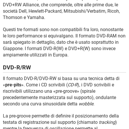
DVD+RW Alliance, che comprende, oltre alle prime due, le
società Dell, Hewlett-Packard, Mitsubishi/Verbatim, Ricoh,
Thomson e Yamaha.
Questi tre formati sono non compatibili fra loro, nonostante
le loro performance si equivalgano. Il formato DVD-RAM non
sarà spiegato in dettaglio, dato che è usato soprattutto in
Giappone. I formati DVD-R(W) e DVD+R(W) sono invece
ampiamente utilizzati in Europa.
DVD-R/RW
Il formato DVD-R/DVD-RW si basa su una tecnica detta di
«
pre-pits
». Come i CD scrivibili (
CD-R
), i DVD scrivibili e
riscrivibili utilizzano una «pre-groove» (spirale
precedentemente masterizzata sul supporto), ondulante
secondo una curva sinusoidale detta
wobble
.
La pre-groove permette di definire il posizionamento della
testata di registrazione sul supporto (chiamato
tracking
)
mentre la frequenza di oscillazione permette al