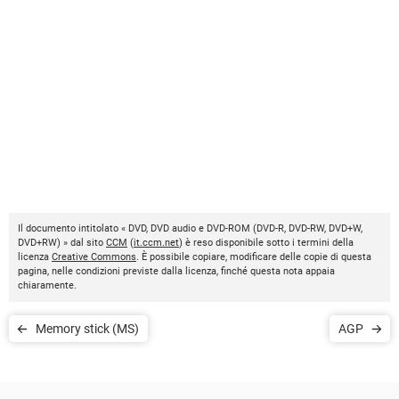
Il documento intitolato « DVD, DVD audio e DVD-ROM (DVD-R, DVD-RW, DVD+W,
DVD+RW) » dal sito
CCM
(
it.ccm.net
) è reso disponibile sotto i termini della
licenza
Creative Commons
. È possibile copiare, modificare delle copie di questa
pagina, nelle condizioni previste dalla licenza, finché questa nota appaia
chiaramente.
Memory stick (MS)
AGP