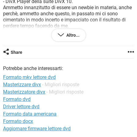
- DivX Player della suite DivX 10.
TIKTOK
FACEBOOK
Ammetto innanzitutto di essere un newbie in materia, anche
HARDWARE
perchè, ammetto anche questo, in passato mi ci sono
cimentato in modo incerto e impacciato con il risultato di
perdere tempo facendo da me.
Vorrei suggerimenti pratici su come masterizzare su DVD i
Altro...
file di formato mkv, possibilmente come DVD-Video. Vi
riferisco che ho un masterizzatore Blu-Ray Super Multi.
Grazie anticipate per i vostri suggerimenti.
Share
Potrebbe anche interessarti:
Formato mkv lettore dvd
Masterizzare divx
- Migliori risposte
Masterizzatore divx
- Migliori risposte
Formato dvd
Driver lettore dvd
Formato data americana
Formato docx
Aggiornare firmware lettore dvd