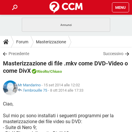
MENU
HOME
COVID-19
GAMING
GUIDE
Forum
Masterizzazione
INTRATTENIMENTO
ANDROID
COVID-19
GAMING
DOWNLOAD
Precedente
Successivo
iOS
WINDOWS 10
INTRATTENIMENTO
ANDROID
Masterizzazione di file .mkv come DVD-Video o
INSTAGRAM
COVID-19
WHATSAPP
GAMING
FORUM
iOS
WINDOWS 10
come DivX
Risolto
/Chiuso
TIKTOK
INTRATTENIMENTO
FACEBOOK
ANDROID
INSTAGRAM
COVID-19
WHATSAPP
GAMING
GLOSSARIO
HARDWARE
iOS
WINDOWS 10
Mr Mandarino
- 15 set 2014 alle 12:02
TIKTOK
INTRATTENIMENTO
FACEBOOK
ANDROID
l'embrouille 75
-
8 ott 2014 alle 17:33
INSTAGRAM
COVID-19
WHATSAPP
GAMING
HARDWARE
iOS
WINDOWS 10
Ciao,
TIKTOK
INTRATTENIMENTO
FACEBOOK
ANDROID
INSTAGRAM
WHATSAPP
HARDWARE
iOS
WINDOWS 10
Sul mio pc sono installati i seguenti programmi per la
TIKTOK
FACEBOOK
masterizzazione dei file video su DVD:
INSTAGRAM
WHATSAPP
- Suite di Nero 9;
HARDWARE