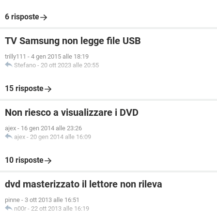
6 risposte
TV Samsung non legge file USB
trilly111
-
4 gen 2015 alle 18:19
Stefano
-
20 ott 2023 alle 20:55
15 risposte
Non riesco a visualizzare i DVD
ajex
-
16 gen 2014 alle 23:26
ajex
-
20 gen 2014 alle 16:09
10 risposte
dvd masterizzato il lettore non rileva
pinne
-
3 ott 2013 alle 16:51
n00r
-
22 ott 2013 alle 16:19