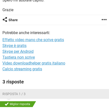
Spero mi abbiate capito.
TIKTOK
FACEBOOK
Grazie
HARDWARE
Share
Potrebbe anche interessarti:
Effetto video mano che scrive gratis
Skype è gratis
Skype per Android
Tastiera non scrive
Video downloadhelper gratis italiano
Calcio streaming gratis
3 risposte
RISPOSTA 1 / 3
Miglior risposta