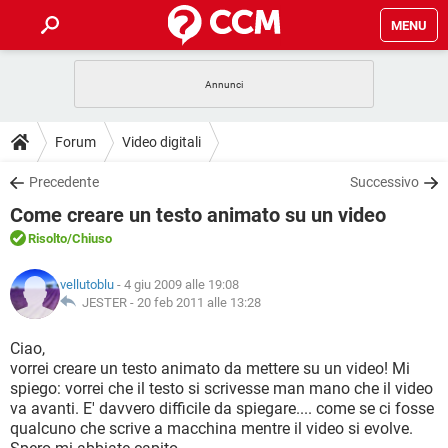
MENU
HOME
COVID-19
GAMING
GUIDE
Forum
Video digitali
INTRATTENIMENTO
ANDROID
COVID-19
GAMING
DOWNLOAD
Precedente
Successivo
iOS
WINDOWS 10
INTRATTENIMENTO
ANDROID
Come creare un testo animato su un video
INSTAGRAM
COVID-19
WHATSAPP
GAMING
FORUM
iOS
WINDOWS 10
Risolto
/Chiuso
TIKTOK
INTRATTENIMENTO
FACEBOOK
ANDROID
INSTAGRAM
COVID-19
WHATSAPP
GAMING
GLOSSARIO
HARDWARE
iOS
vellutoblu
- 4 giu 2009 alle 19:08
WINDOWS 10
TIKTOK
INTRATTENIMENTO
FACEBOOK
ANDROID
JESTER -
20 feb 2011 alle 13:28
INSTAGRAM
COVID-19
WHATSAPP
GAMING
HARDWARE
iOS
WINDOWS 10
Ciao,
TIKTOK
INTRATTENIMENTO
FACEBOOK
ANDROID
vorrei creare un testo animato da mettere su un video! Mi
INSTAGRAM
WHATSAPP
spiego: vorrei che il testo si scrivesse man mano che il video
HARDWARE
iOS
WINDOWS 10
TIKTOK
FACEBOOK
va avanti. E' davvero difficile da spiegare.... come se ci fosse
INSTAGRAM
WHATSAPP
qualcuno che scrive a macchina mentre il video si evolve.
HARDWARE